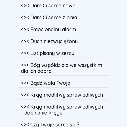
<>< Dam Ci serce nowe
<>< Dam Ci serce z ciała
<>< Emocjonalny alarm
<>< Duch niezwyciężony
<>< List pisany w sercu
<>< Bóg współdziała we wszystkim
dla ich dobra
<>< Bądź wola Twoja
<>< Krąg modlitwy sprawiedliwych
<>< Krąg modlitwy sprawiedliwych
- dopinanie kręgu
<>< Czy Twoje serce śpi?