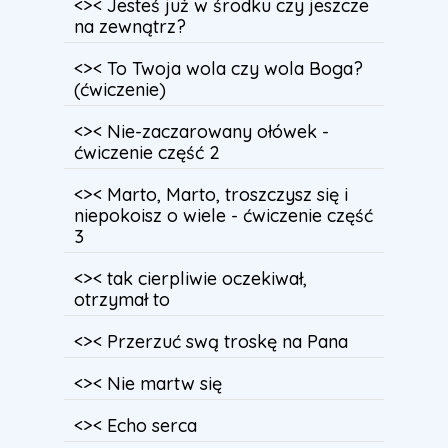
<>< Jesteś już w środku czy jeszcze
na zewnątrz?
<>< To Twoja wola czy wola Boga?
(ćwiczenie)
<>< Nie-zaczarowany ołówek -
ćwiczenie część 2
<>< Marto, Marto, troszczysz się i
niepokoisz o wiele - ćwiczenie część
3
<>< tak cierpliwie oczekiwał,
otrzymał to
<>< Przerzuć swą troskę na Pana
<>< Nie martw się
<>< Echo serca