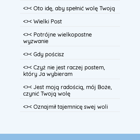
<>< Oto idę, aby spełnić wolę Twoją
<>< Wielki Post
<>< Potrójne wielkopostne
wyzwanie
<>< Gdy pościsz
<>< Czyż nie jest raczej postem,
który Ja wybieram
<>< Jest moją radością, mój Boże,
czynić Twoją wolę
<>< Oznajmił tajemnicę swej woli