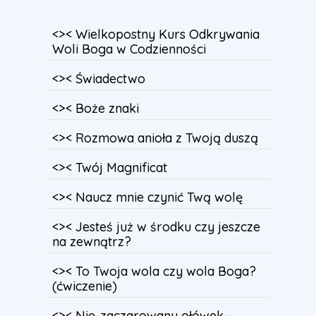
<>< Wielkopostny Kurs Odkrywania
Woli Boga w Codzienności
<>< Świadectwo
<>< Boże znaki
<>< Rozmowa anioła z Twoją duszą
<>< Twój Magnificat
<>< Naucz mnie czynić Twą wolę
<>< Jesteś już w środku czy jeszcze
na zewnątrz?
<>< To Twoja wola czy wola Boga?
(ćwiczenie)
<>< Nie-zaczarowany ołówek -