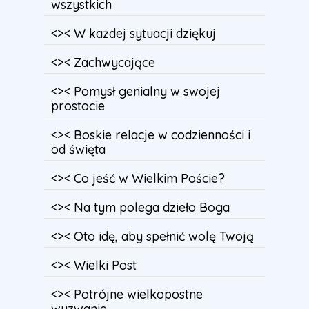
wszystkich
<>< W każdej sytuacji dziękuj
<>< Zachwycające
<>< Pomysł genialny w swojej
prostocie
<>< Boskie relacje w codzienności i
od święta
<>< Co jeść w Wielkim Poście?
<>< Na tym polega dzieło Boga
<>< Oto idę, aby spełnić wolę Twoją
<>< Wielki Post
<>< Potrójne wielkopostne
wyzwanie