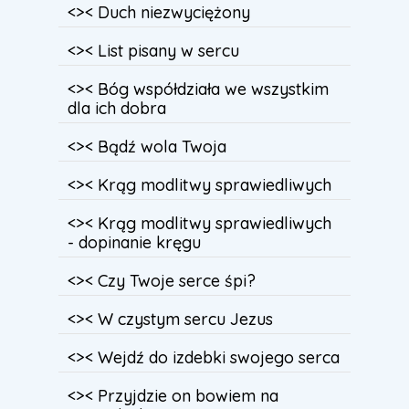
<>< Duch niezwyciężony
<>< List pisany w sercu
<>< Bóg współdziała we wszystkim
dla ich dobra
<>< Bądź wola Twoja
<>< Krąg modlitwy sprawiedliwych
<>< Krąg modlitwy sprawiedliwych
- dopinanie kręgu
<>< Czy Twoje serce śpi?
<>< W czystym sercu Jezus
<>< Wejdź do izdebki swojego serca
<>< Przyjdzie on bowiem na