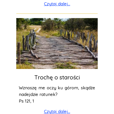
Czytaj dalej...
Trochę o starości
Wznoszę me oczy ku górom, skądże
nadejdzie ratunek?
Ps 121, 1
Czytaj dalej...