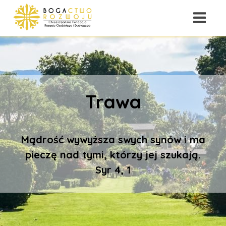
Trawa
Mądrość wywyższa swych synów i ma
pieczę nad tymi, którzy jej szukają.
Syr 4, 1