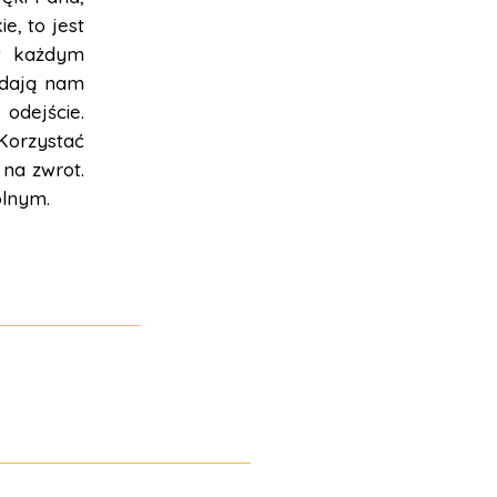
e, to jest
 w każdym
ydają nam
odejście.
Korzystać
na zwrot.
olnym.