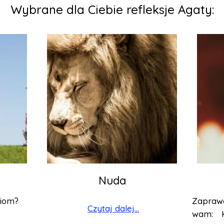
Wybrane dla Ciebie refleksje Agaty:
Nuda
ciom?
Zapraw
Czytaj dalej...
wam: 