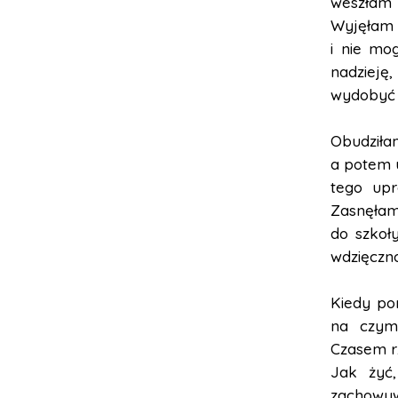
weszłam
Wyjęłam 
i nie mo
nadzieję,
wydobyć 
Obudziłam
a potem u
tego upr
Zasnęłam 
do szkoł
wdzięczno
Kiedy po
na czym 
Czasem r
Jak żyć,
zachowywa