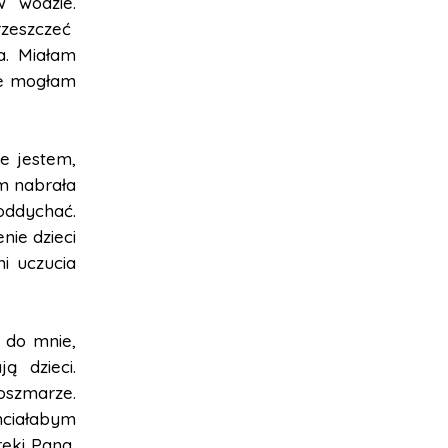
 wodzie.
rzeszczeć
a. Miałam
nie mogłam
ie jestem,
ym nabrała
oddychać.
nie dzieci
i uczucia
 do mnie,
ą dzieci.
oszmarze.
hciałabym
ręki Pana,