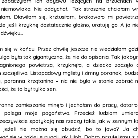
 zobaczyłam ich obydwu leżących na brzuchach w
niemowlaka. Nie oddychał. Tak strasznie chciałam w
głam. Dławiłam się, krztusiłam, brakowało mi powietrz
 że jeśli krzyknę dostatecznie głośno, uratuję go. A ja 
dźwięku…
 się w końcu. Przez chwilę jeszcze nie wiedziałam gdz
lga była tak gigantyczna, że nie do opisania. Tak jakb
agnionego powietrza, krzyknęła, a dziecko zaczęło 
szczęśliwa. Listopadowy mglisty i zimny poranek, budze
y, poranna krzątanina – nic nie było w stanie zabrać m
ści, że to był tylko sen.
ranne zamieszanie minęło i jechałam do pracy, dotarło
polega moje pogaństwo. Przecież ludziom umieraj
zeczywiście spotykają nas rzeczy takie jak w sennym k
 jeżeli nie można się obudzić, bo to jawa? Ja c
ć się w takiej sytuacji jak Hiob. Dobro przyjęliśmy z 