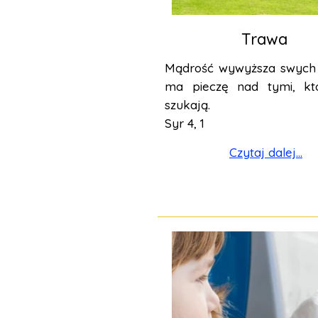
Trawa
Mądrość wywyższa swych 
ma pieczę nad tymi, któ
szukają.
Syr 4, 1
Czytaj dalej...