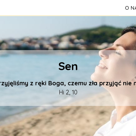
O N
S
Sen
Reg
zyjęliśmy z ręki Boga, czemu zła przyjąć ni
Hi 2, 10