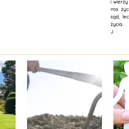
i wierzy
ma życi
sąd, le
życia.
J