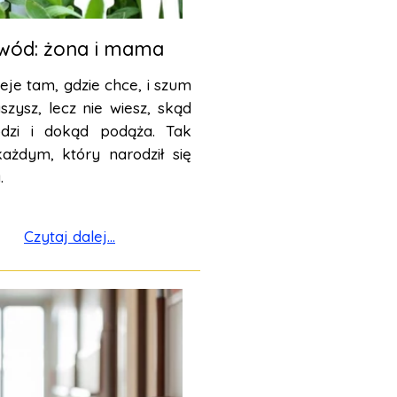
wód: żona i mama
eje tam, gdzie chce, i szum
szysz, lecz nie wiesz, skąd
odzi i dokąd podąża. Tak
każdym, który narodził się
.
Czytaj dalej...