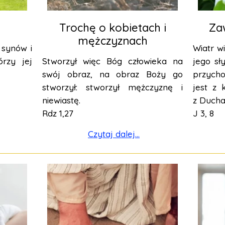
Trochę o kobietach i
Za
mężczyznach
synów i
Wiatr wi
rzy jej
Stworzył więc Bóg człowieka na
jego sły
swój obraz, na obraz Boży go
przych
stworzył: stworzył mężczyznę i
jest z 
niewiastę.
z Ducha
Rdz 1,27
J 3, 8
Czytaj dalej...