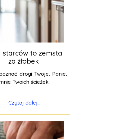
starców to zemsta
za żłobek
poznać drogi Twoje, Panie,
mnie Twoich ścieżek.
Czytaj dalej...