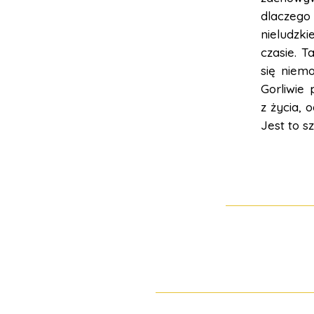
dlaczego 
nieludzk
czasie. 
się niem
Gorliwie
z życia,
Jest to s