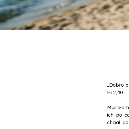
„Dobro pr
Hi 2, 10
Musiałam
ich po c
chciał p