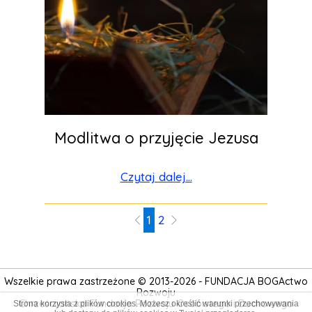
Modlitwa o przyjęcie Jezusa
Czytaj dalej...
1
2
Wszelkie prawa zastrzeżone © 2013-2026 -
FUNDACJA BOGActwo
Rozwoju
Chrześcijańska Fundacja Rozwoju Osobistego i
Duchowego
Strona korzysta z plików cookies. Możesz określić warunki przechowywania