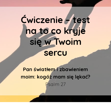
Ćwiczenie – test
na to co kryje
się w Twoim
sercu
Pan światłem i zbawieniem
moim: kogóż mam się lękać?
Psalm 27