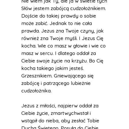
Nie wiem jak Ty, ale ja w świetle tych
Słów jestem zabójcą cudzołożnikiem.
Dojście do takiej prawdy o sobie
może zabić. Jednak to nie cała
prawda. Jezus zna Twoje czyny, jak
również zna Twoje myśli. I Jezus Cię
kocha. Wie co masz w głowie i wie co
masz w sercu. I dlatego oddał za
Ciebie swoje życie na krzyżu. Bo Cię
kocha takiego jakim jesteś.
Grzesznikiem. Gniewającego się
zabójcę i patrzącego lubieżnie
cudzołożnika.
Jezus z miłości, najpierw oddał za
Ciebie życie, zmartwychwstał i
wstąpił do nieba, aby zesłać Tobie
Ducha Świętego. Posyła do Ciebie