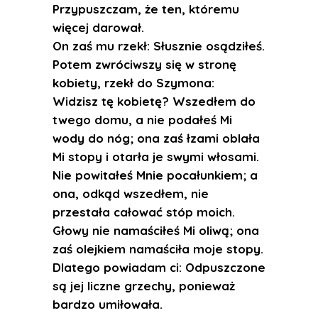
Przypuszczam, że ten, któremu
więcej darował.
On zaś mu rzekł: Słusznie osądziłeś.
Potem zwróciwszy się w stronę
kobiety, rzekł do Szymona:
Widzisz tę kobietę? Wszedłem do
twego domu, a nie podałeś Mi
wody do nóg; ona zaś łzami oblała
Mi stopy i otarła je swymi włosami.
Nie powitałeś Mnie pocałunkiem; a
ona, odkąd wszedłem, nie
przestała całować stóp moich.
Głowy nie namaściłeś Mi oliwą; ona
zaś olejkiem namaściła moje stopy.
Dlatego powiadam ci: Odpuszczone
są jej liczne grzechy, ponieważ
bardzo umiłowała.