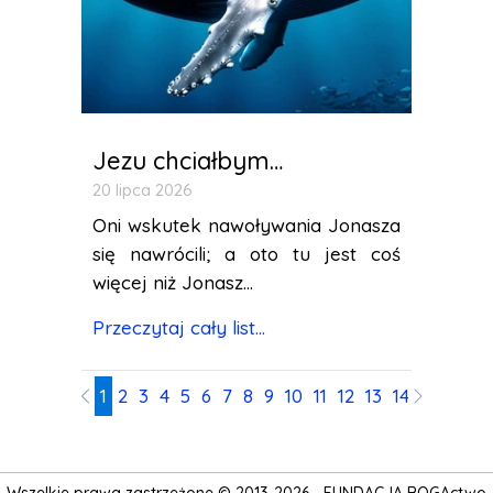
Jezu chciałbym…
20 lipca 2026
Oni wskutek nawoływania Jonasza
się nawrócili; a oto tu jest coś
więcej niż Jonasz...
Przeczytaj cały list...
1
2
3
4
5
6
7
8
9
10
11
12
13
14
15
16
17