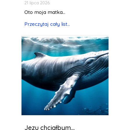
21 lipca 2026
Oto moja matka...
Przeczytaj cały list...
Jezu chciałbym…