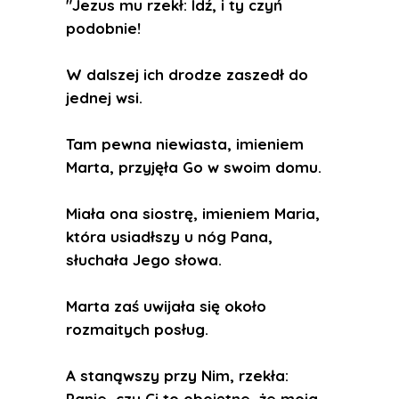
"Jezus mu rzekł: Idź, i ty czyń
podobnie!
W dalszej ich drodze zaszedł do
jednej wsi.
Tam pewna niewiasta, imieniem
Marta, przyjęła Go w swoim domu.
Miała ona siostrę, imieniem Maria,
która usiadłszy u nóg Pana,
słuchała Jego słowa.
Marta zaś uwijała się około
rozmaitych posług.
A stanąwszy przy Nim, rzekła:
Panie, czy Ci to obojętne, że moja