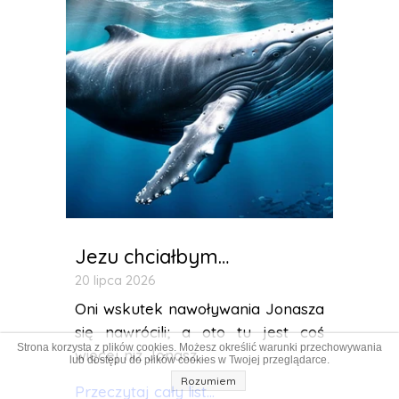
Jezu chciałbym…
20 lipca 2026
Oni wskutek nawoływania Jonasza
się nawrócili; a oto tu jest coś
Strona korzysta z plików cookies. Możesz określić warunki przechowywania
więcej niż Jonasz...
lub dostępu do plików cookies w Twojej przeglądarce.
Rozumiem
Przeczytaj cały list...