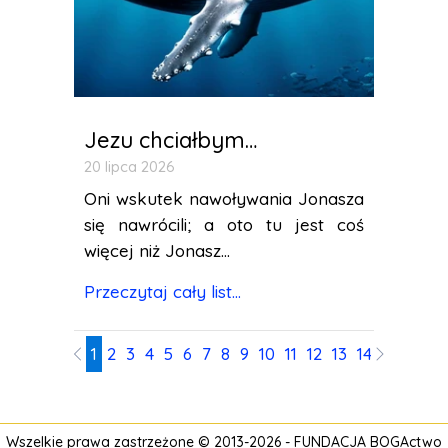
Jezu chciałbym…
20 lipca 2026
Oni wskutek nawoływania Jonasza
się nawrócili; a oto tu jest coś
więcej niż Jonasz...
Przeczytaj cały list...
1
2
3
4
5
6
7
8
9
10
11
12
13
14
15
16
17
Wszelkie prawa zastrzeżone © 2013-2026 -
FUNDACJA BOGActwo