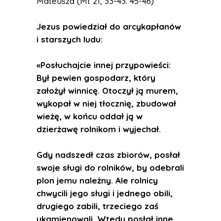
Mateusza (Mt 21, 33-43. 45-46)
Jezus powiedział do arcykapłanów
i starszych ludu:
«Posłuchajcie innej przypowieści:
Był pewien gospodarz, który
założył winnicę. Otoczył ją murem,
wykopał w niej tłocznię, zbudował
wieżę, w końcu oddał ją w
dzierżawę rolnikom i wyjechał.
Gdy nadszedł czas zbiorów, posłał
swoje sługi do rolników, by odebrali
plon jemu należny. Ale rolnicy
chwycili jego sługi i jednego obili,
drugiego zabili, trzeciego zaś
ukamienowali. Wtedy posłał inne