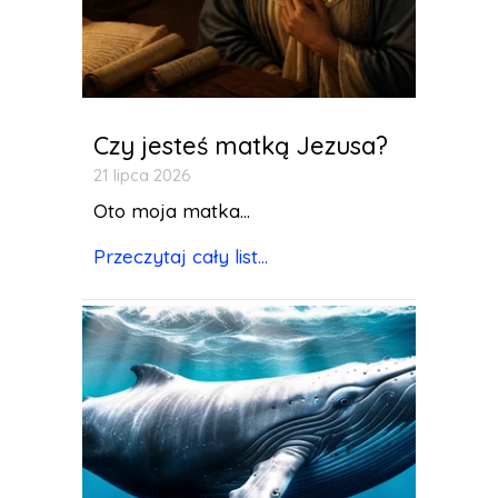
Czy jesteś matką Jezusa?
21 lipca 2026
Oto moja matka...
Przeczytaj cały list...