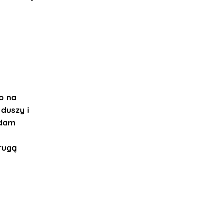
o na
duszy i
adam
drugą
e