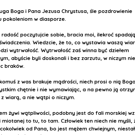
ługa Boga i Pana Jezusa Chrystusa, śle pozdrowienie
 pokoleniom w diasporze.
 radość poczytujcie sobie, bracia moi, ilekroć spadaj
świadczenia. Wiedzcie, że to, co wystawia waszą wia
odzi wytrwałość. Wytrwałość zaś winna być dziełem
ym, abyście byli doskonali i bez zarzutu, w niczym ni
c braków.
 komuś z was brakuje mądrości, niech prosi o nią Boga
ystkim chętnie i nie wymawiając, a na pewno ją otrzy
 z wiarą, a nie wątpi o niczym.
em żywi wątpliwości, podobny jest do fali morskiej w
 miotanej to tu, to tam. Człowiek ten niech nie myśli, 
cokolwiek od Pana, bo jest mężem chwiejnym, niesta