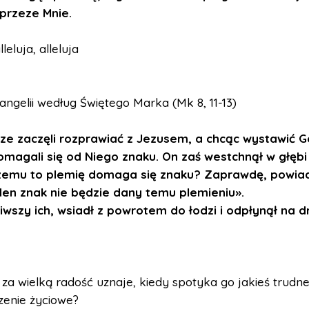
 przeze Mnie.
lleluja, alleluja
ngelii według Świętego Marka (Mk 8, 11-13)
ze zaczęli rozprawiać z Jezusem, a chcąc wystawić G
omagali się od Niego znaku. On zaś westchnął w głębi 
Czemu to plemię domaga się znaku? Zaprawdę, powi
en znak nie będzie dany temu plemieniu».
iwszy ich, wsiadł z powrotem do łodzi i odpłynął na 
 za wielką radość uznaje, kiedy spotyka go jakieś trudn
zenie życiowe?