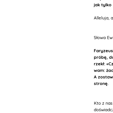
jak tylko
Alleluja, a
Słowa Ewa
Faryzeus
próbę, d
rzekł: «
wam: żad
A zostaw
stronę.
Kto z nas
doświadc