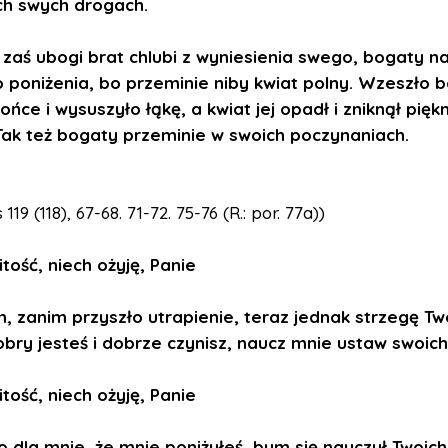
ch swych drogach.
ę zaś ubogi brat chlubi z wyniesienia swego, bogaty n
 poniżenia, bo przeminie niby kwiat polny. Wzeszło 
ońce i wysuszyło łąkę, a kwiat jej opadł i zniknął piękn
Tak też bogaty przeminie w swoich poczynaniach.
119 (118), 67-68. 71-72. 75-76 (R.: por. 77a))
itość, niech ożyję, Panie
m, zanim przyszło utrapienie,
teraz jednak strzegę T
bry jesteś i dobrze czynisz,
naucz mnie ustaw swoich
itość, niech ożyję, Panie
o dla mnie, że mnie poniżyłeś,
bym się nauczył Twoich