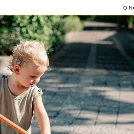
O N
S
Reg