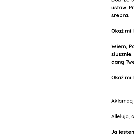
ustaw.
P
srebra.
Okaż mi l
Wiem, Pa
słusznie.
daną Twe
Okaż mi l
Aklamacja
Alleluja, a
Ja jeste