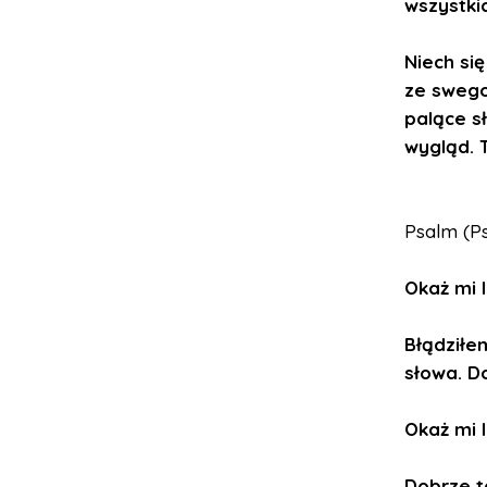
wszystki
Niech si
ze swego
palące sł
wygląd. 
Psalm (Ps 
Okaż mi l
Błądziłe
słowa.
Do
Okaż mi l
Dobrze t