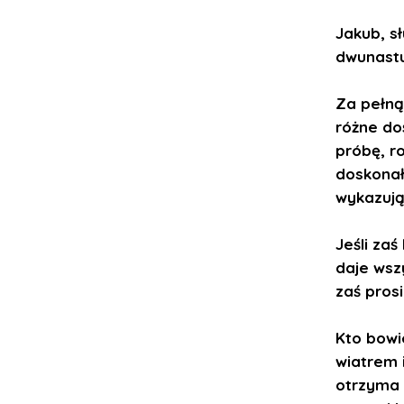
Jakub, s
dwunastu
Za pełną
różne do
próbę, r
doskonał
wykazują
Jeśli zaś
daje wsz
zaś prosi
Kto bowi
wiatrem i
otrzyma 