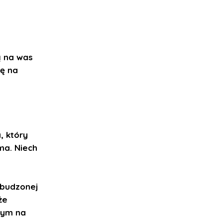
ą na was
rę na
e
, który
ma. Niech
zbudzonej
że
łym na