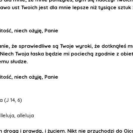
rawo ust Twoich jest dla mnie lepsze
niż tysiące sztuk 
itość, niech ożyję, Panie
nie, że sprawiedliwe są Twoje wyroki,
że dotknąłeś m
Niech Twoja łaska będzie mi pociechą
zgodnie z obie
mu słudze.
itość, niech ożyję, Panie
 (J 14, 6)
lleluja, alleluja
m drogą i prawdą, i życiem.
Nikt nie przychodzi do Ojc