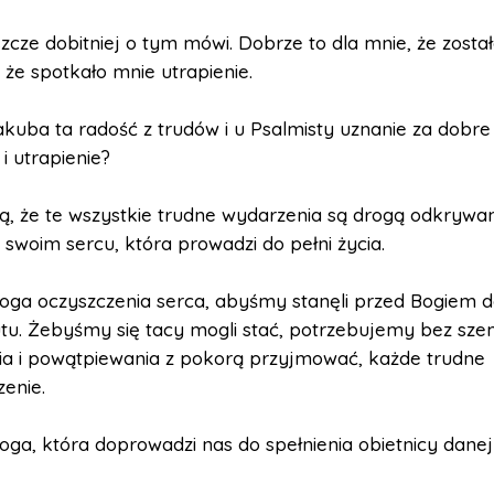
zcze dobitniej o tym mówi. Dobrze to dla mnie, że zost
 że spotkało mnie utrapienie.
kuba ta radość z trudów i u Psalmisty uznanie za dobre
 i utrapienie?
ą, że te wszystkie trudne wydarzenia są drogą odkrywa
swoim sercu, która prowadzi do pełni życia.
roga oczyszczenia serca, abyśmy stanęli przed Bogiem do
tu. Żebyśmy się tacy mogli stać, potrzebujemy bez sze
ia i powątpiewania z pokorą przyjmować, każde trudne
enie.
roga, która doprowadzi nas do spełnienia obietnicy danej