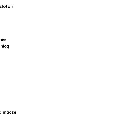
złota i
nie
tnicą
a inaczej