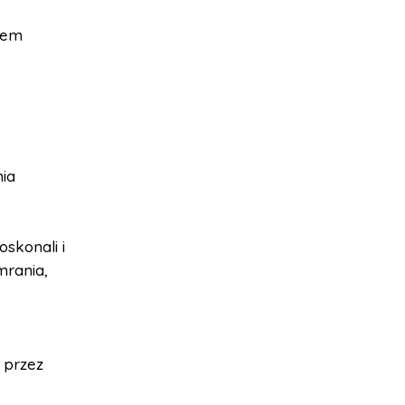
ałem
nia
skonali i
mrania,
 przez