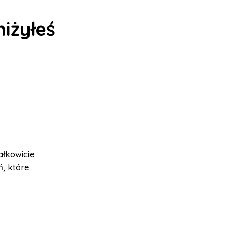
niżyłeś
ałkowicie
ń, które