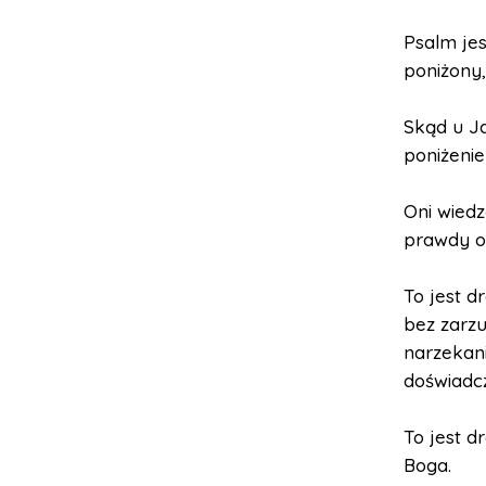
Psalm jes
poniżony,
Skąd u Ja
poniżenie
Oni wiedz
prawdy o 
To jest d
bez zarzu
narzekan
doświadcz
To jest d
Boga.