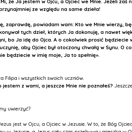
Mi, że Ja jestem w Ojcu, a Ojciec we Mnie. Jeżeli zaś n
 przynajmniej ze względu na same dzieła!
, zaprawdę, powiadam wam: Kto we Mnie wierzy, bę
konywał tych dzieł, których Ja dokonuję, a nawet wię
ni, bo Ja idę do Ojca. A o cokolwiek prosić będziecie 
 uczynię, aby Ojciec był otoczony chwałą w Synu. O co
ie będziecie w imię moje, Ja to spełnię».
a Filipa i wszystkich swoich uczniów.
o jestem z wami, a jeszcze Mnie nie poznałeś?
Jeszcze
y uwierzyć?
Jezus jest w Ojcu, a Ojciec w Jezusie. W to, że Bóg Ojciec
ny w Jezusie, a Jezus cały czas przebywa i mieszka w O