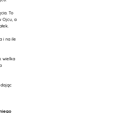
cia. To
w Ojcu, a
ałek.
i na ile
k wielka
a
 dając
 niego