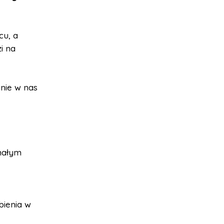
cu, a
i na
anie w nas
 małym
bienia w