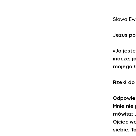
Słowa Ewa
Jezus po
«Ja jeste
inaczej j
mojego Oj
Rzekł do
Odpowied
Mnie nie 
mówisz: 
Ojciec w
siebie. T