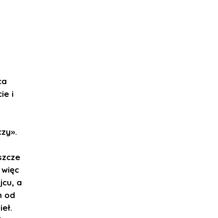
ca
ie i
czy».
szcze
 więc
jcu, a
m od
ieł.