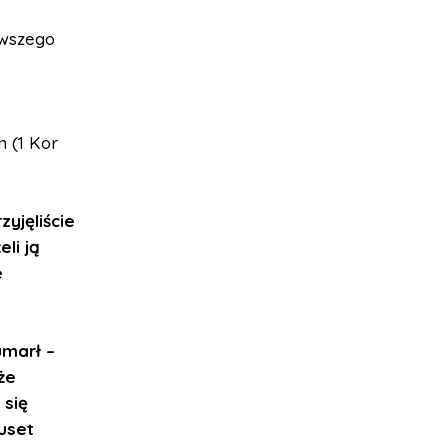
rwszego
n (1 Kor
yjęliście
eli ją
e
umarł –
że
 się
iuset