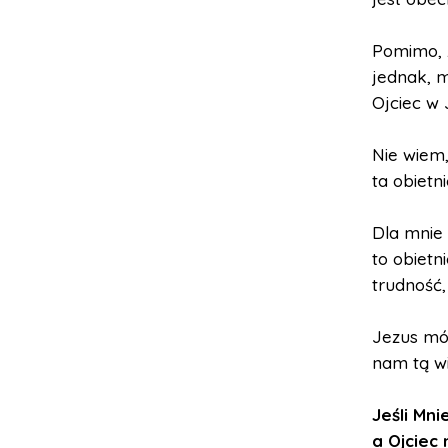
Pomimo, ż
jednak, m
Ojciec w 
Nie wiem,
ta obietn
Dla mnie 
to obietn
trudność,
Jezus mów
nam tą wi
Jeśli Mn
a Ojciec 