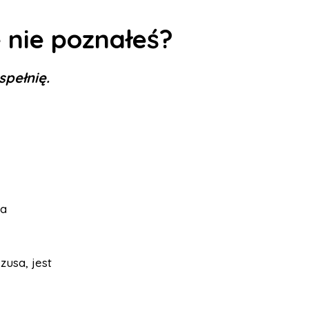
e nie poznałeś?
spełnię.
ia
zusa, jest