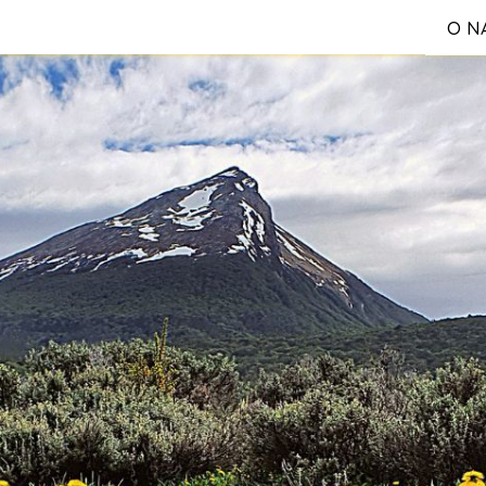
O N
S
Reg