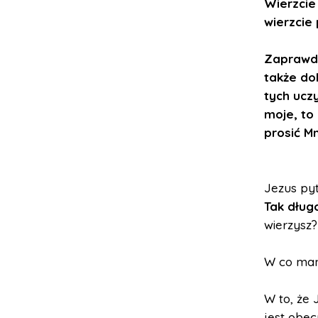
Wierzcie 
wierzcie
Zaprawdę
także do
tych uczy
moje, to
prosić Mn
Jezus pyt
Tak dług
wierzysz?
W co mam
W to, że 
jest obec