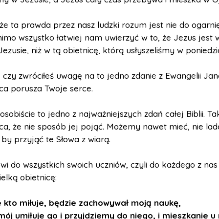
e ta prawda przez nasz ludzki rozum jest nie do ogarnię
imo wszystko łatwiej nam uwierzyć w to, że Jezus jest 
Jezusie, niż w tą obietnicę, którą usłyszeliśmy w poniedzi
 czy zwróciłeś uwagę na to jedno zdanie z Ewangelii Jana 
ica porusza Twoje serce.
osobiście to jedno z najważniejszych zdań całej Biblii. Ta
ica, że nie sposób jej pojąć. Możemy nawet mieć, nie lad
 by przyjąć te Słowa z wiarą.
i do wszystkich swoich uczniów, czyli do każdego z nas
elką obietnicę:
ie kto miłuje, będzie zachowywał moją naukę,
mój umiłuje go i przyjdziemy do niego, i mieszkanie u