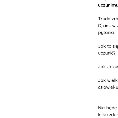
uczynimy
Trudo zro
Ojciec w 
pytania.
Jak to si
uczynić?
Jak Jezu
Jak wiel
człowiek
Nie będę 
kilku zda