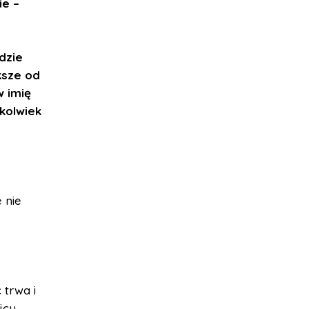
ie –
dzie
ksze od
w imię
kolwiek
 nie
 trwa i
jcu.