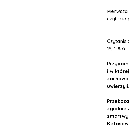
Pierwsza 
czytania
Czytanie 
15, 1-8a)
Przypomi
i w które
zachowac
uwierzyli.
Przekaza
zgodnie 
zmartwyc
Kefasowi,