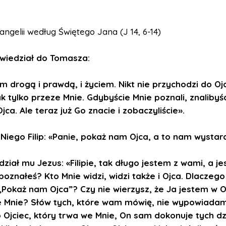
ngelii według Świętego Jana (J 14, 6-14)
wiedział do Tomasza:
m drogą i prawdą, i życiem. Nikt nie przychodzi do Oj
ak tylko przeze Mnie. Gdybyście Mnie poznali, znalibyśc
ca. Ale teraz już Go znacie i zobaczyliście».
 Niego Filip: «Panie, pokaż nam Ojca, a to nam wystar
ział mu Jezus: «Filipie, tak długo jestem z wami, a je
poznałeś? Kto Mnie widzi, widzi także i Ojca. Dlaczego
„Pokaż nam Ojca”? Czy nie wierzysz, że Ja jestem w O
e Mnie? Słów tych, które wam mówię, nie wypowiada
o Ojciec, który trwa we Mnie, On sam dokonuje tych dz