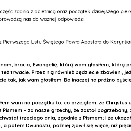
część zdania z obietnicą oraz początek dzisiejszego pie
 prowadzą nas do ważnej odpowiedzi.
z Pierwszego Listu Świętego Pawła Apostoła do Koryntia
nam, bracia, Ewangelię, którą wam głosiłem, którą prz
j też trwacie. Przez nią również będziecie zbawieni, jeż
ie tak, jak wam głosiłem. Bo inaczej na próżno byści
łem wam na początku to, co przejąłem: że Chrystus 
z Pismem – za nasze grzechy, że został pogrzebany, 
hwstał trzeciego dnia, zgodnie z Pismem; i że ukazał
 a potem Dwunastu, później zjawił się więcej niż pięc