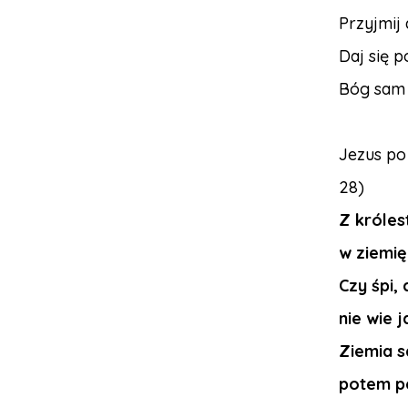
Przyjmij
Daj się 
Bóg sam 
Jezus po 
28)
Z króles
w ziemię
Czy śpi, 
nie wie j
Ziemia s
potem pe