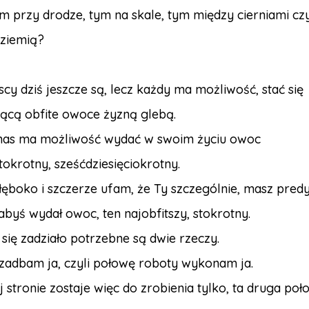
m przy drodze, tym na skale, tym między cierniami czy
 ziemią?
cy dziś jeszcze są, lecz każdy ma możliwość, stać się
ącą obfite owoce żyzną glebą.
nas ma możliwość wydać w swoim życiu owoc
tokrotny, sześćdziesięciokrotny.
łęboko i szczerze ufam, że Ty szczególnie, masz pred
abyś wydał owoc, ten najobfitszy, stokrotny.
się zadziało potrzebne są dwie rzeczy.
 zadbam ja, czyli połowę roboty wykonam ja.
 stronie zostaje więc do zrobienia tylko, ta druga poł