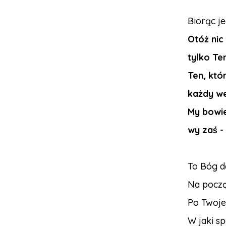
Biorąc je
Otóż nic 
tylko Te
Ten, któ
każdy we
My bowi
wy zaś -
To Bóg d
Na począt
Po Twojej
W jaki s