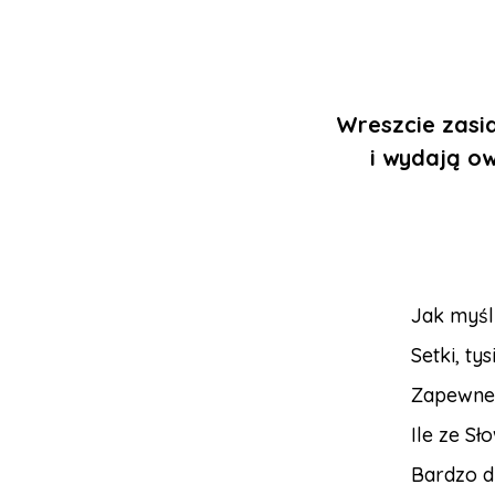
Wreszcie zasia
i
wydają owo
Jak myśl
Setki, tys
Zapewne 
Ile ze S
Bardzo d