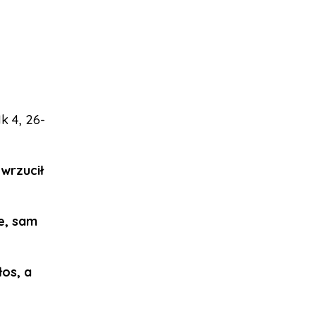
k 4, 26-
wrzucił
ie, sam
łos, a