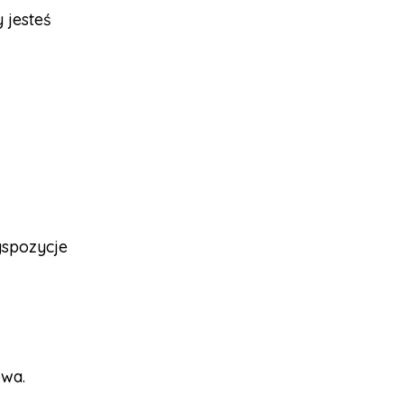
 jesteś
yspozycje
owa.