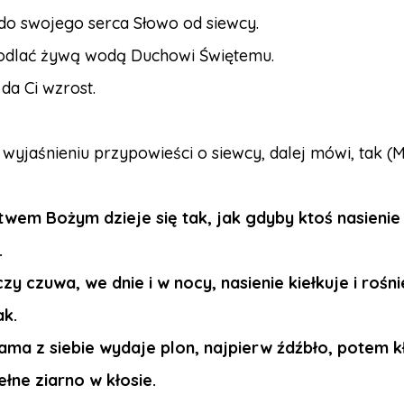
 do swojego serca Słowo od siewcy.
podlać żywą wodą Duchowi Świętemu.
da Ci wzrost.
wyjaśnieniu przypowieści o siewcy, dalej mówi, tak (M
twem Bożym dzieje się tak, jak gdyby ktoś nasienie 
.
czy czuwa, we dnie i w nocy, nasienie kiełkuje i rośn
ak.
ama z siebie wydaje plon, najpierw źdźbło, potem k
łne ziarno w kłosie.