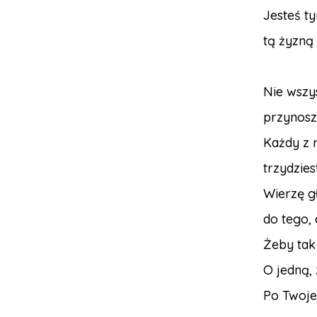
Jesteś ty
tą żyzną
Nie wszys
przynosz
Każdy z 
trzydzies
Wierzę g
do tego, 
Żeby tak 
O jedną,
Po Twojej