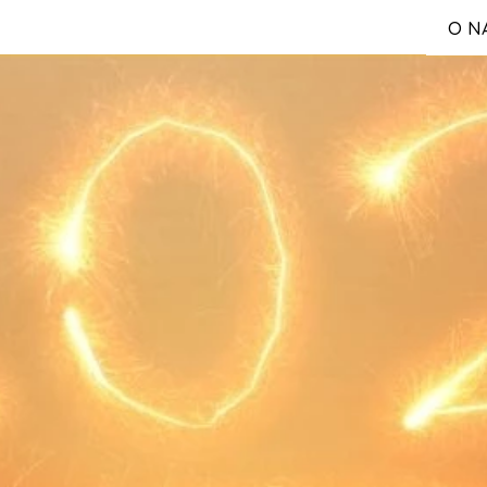
O N
S
Reg