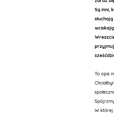
zaraz si
Są inni, 
słuchają
wciskają
Wreszcie
przyjmuj
sześćdzi
To opis 
Chciałbym
społeczno
Spójrzmy
W której 