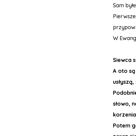
Sam byłe
Pierwsze
przypowi
W Ewange
Siewca s
A oto są 
usłyszą,
Podobnie
słowo, n
korzenia 
Potem gd