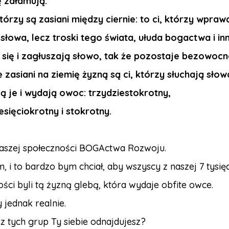
ę załamują.
którzy są zasiani między ciernie: to ci, którzy wpraw
 słowa, lecz troski tego świata, ułuda bogactwa i i
 się i zagłuszają słowo, tak że pozostaje bezowocn
 zasiani na ziemię żyzną są ci, którzy słuchają słow
ą je i wydają owoc: trzydziestokrotny,
esięciokrotny i stokrotny.
naszej społeczności BOGActwa Rozwoju.
, i to bardzo bym chciał, aby wszyscy z naszej 7 tysię
ści byli tą żyzną glebą, która wydaje obfite owce.
 jednak realnie.
z tych grup Ty siebie odnajdujesz?