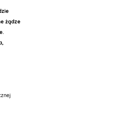
dzie
nne żądze
e.
a,
cznej