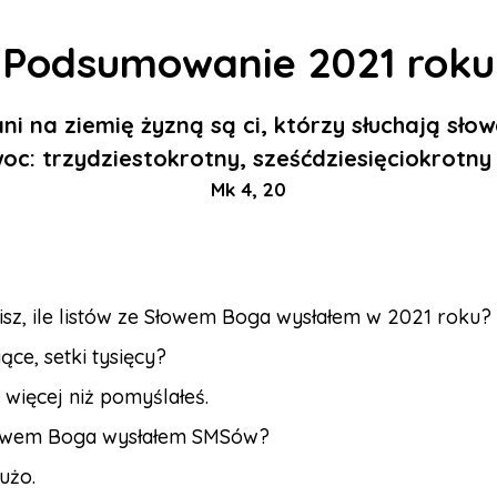
Podsumowanie 2021 roku
ni na ziemię żyzną są ci, którzy słuchają słow
c: trzydziestokrotny, sześćdziesięciokrotny 
Mk 4, 20
isz, ile listów ze Słowem Boga wysłałem w 2021 roku?
iące, setki tysięcy?
więcej niż pomyślałeś.
łowem Boga wysłałem SMSów?
użo.