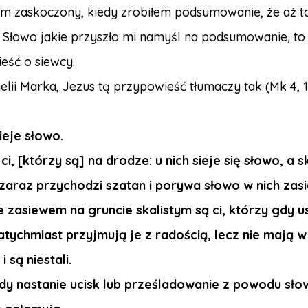
m zaskoczony, kiedy zrobiłem podsumowanie, że aż ta
 Słowo jakie przyszło mi namyśl na podsumowanie, to
eść o siewcy.
lii Marka, Jezus tą przypowieść tłumaczy tak (Mk 4, 
ieje słowo.
ci, [którzy są] na drodze: u nich sieje się słowo, a s
 zaraz przychodzi szatan i porywa słowo w nich zasi
 zasiewem na gruncie skalistym są ci, którzy gdy u
atychmiast przyjmują je z radością, lecz nie mają w
i są niestali.
y nastanie ucisk lub prześladowanie z powodu sło