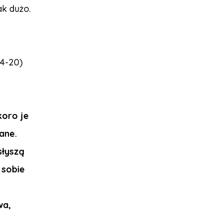
k dużo.
14-20)
koro je
ane.
słyszą
 sobie
wa,