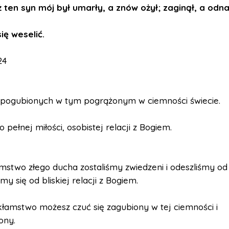
ten syn mój był umarły, a znów ożył; zaginął, a odnal
się weselić.
24
 pogubionych w tym pogrążonym w ciemności świecie.
 pełnej miłości, osobistej relacji z Bogiem.
mstwo złego ducha zostaliśmy zwiedzeni i odeszliśmy od
my się od bliskiej relacji z Bogiem.
kłamstwo możesz czuć się zagubiony w tej ciemności i
ony.