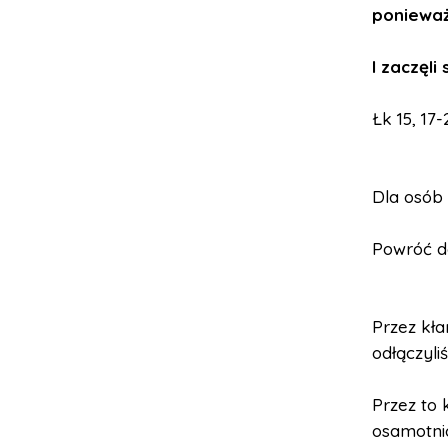
ponieważ 
I zaczęli 
Łk 15, 17-
Dla osób
Powróć do
Przez kła
odłączyliś
Przez to 
osamotni