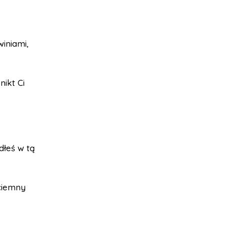
winiami,
nikt Ci
dłeś w tą
 ciemny