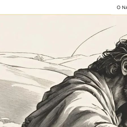
O N
S
Reg