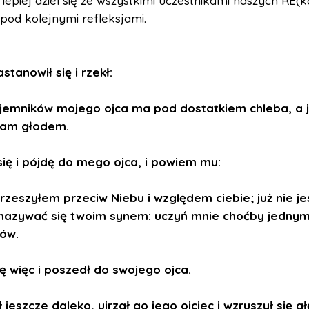
 lepiej dziel się ze wszystkimi uczestnikami naszych RE(
 pod kolejnymi refleksjami.
tanowił się i rzekł:
najemników mojego ojca ma pod dostatkiem chleba, a j
ram głodem.
się i pójdę do mego ojca, i powiem mu:
grzeszyłem przeciw Niebu i względem ciebie; już nie j
nazywać się twoim synem: uczyń mnie choćby jednym
ów.
ę więc i poszedł do swojego ojca.
 jeszcze daleko, ujrzał go jego ojciec i wzruszył się g