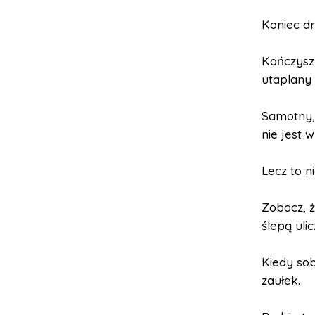
Koniec dr
Kończysz 
utaplany 
Samotny, 
nie jest 
Lecz to n
Zobacz, ż
ślepą ulic
Kiedy sob
zaułek.