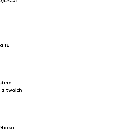
ko)LACJI
a tu
estem
 z twoich
łęboko;