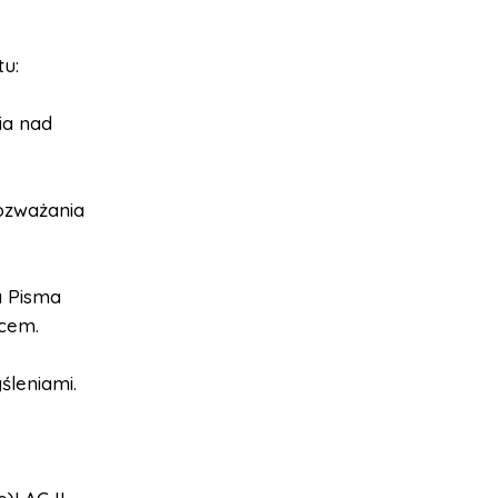
tu:
ia nad
rozważania
a Pisma
jcem.
śleniami.