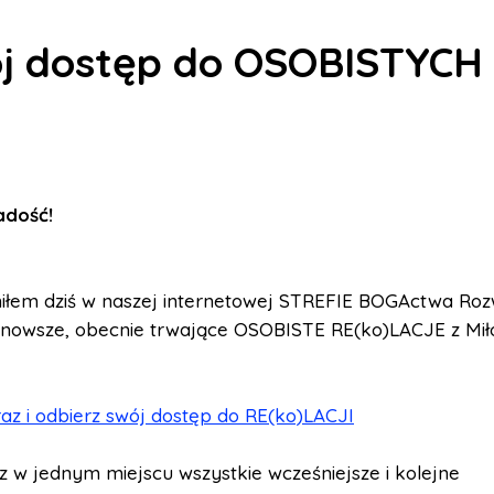
ój dostęp do OSOBISTYCH 
Radość
!
iłem dziś w naszej internetowej STREFIE BOGActwa Ro
jnowsze, obecnie trwające OSOBISTE RE(ko)LACJE z Mi
az i odbierz swój dostęp do RE(ko)LACJI
z w jednym miejscu wszystkie wcześniejsze i kolejne