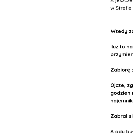
A jeszcze
w Strefie
Wtedy zas
Iluż to 
przymie
Zabiorę 
Ojcze, z
godzien 
najemnik
Zabrał si
A gdy był