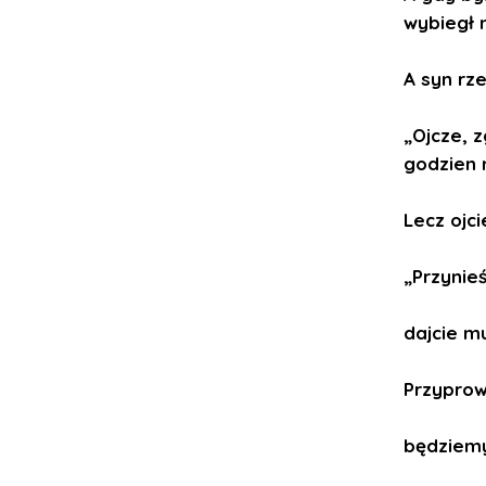
wybiegł n
A syn rze
„Ojcze, 
godzien 
Lecz ojci
„Przynieś
dajcie mu
Przyprowa
będziemy