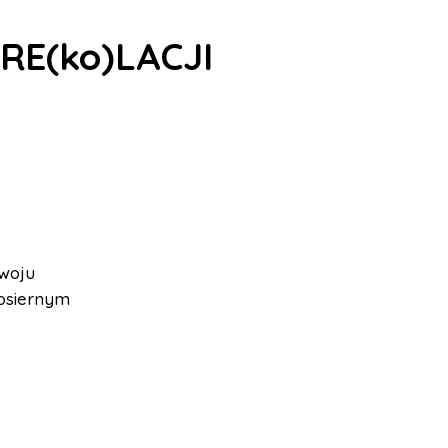
RE(ko)LACJI
zwoju
łosiernym