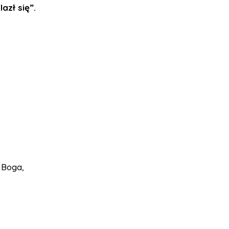
azł się”.
 Boga,