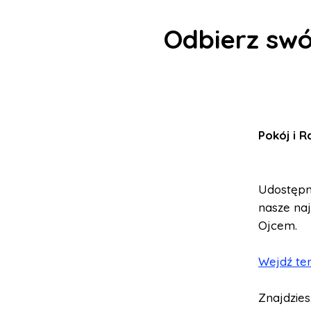
Odbierz sw
Pokój i 
Udostępn
nasze na
Ojcem.
Wejdź ter
Znajdzies