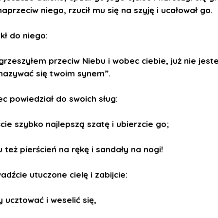
aprzeciw niego, rzucił mu się na szyję i ucałował go.
kł do niego:
zgrzeszyłem przeciw Niebu i wobec ciebie, już nie jes
nazywać się twoim synem”.
ec powiedział do swoich sług:
cie szybko najlepszą szatę i ubierzcie go;
 też pierścień na rękę i sandały na nogi!
dźcie utuczone cielę i zabijcie:
 ucztować i weselić się,