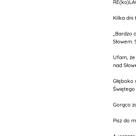
RE(ko)LA
Kilka dni
„Bardzo d
Słowem. 
Ufam, że 
nad Słow
Głęboko 
Świętego 
Gorąco za
Pisz do m