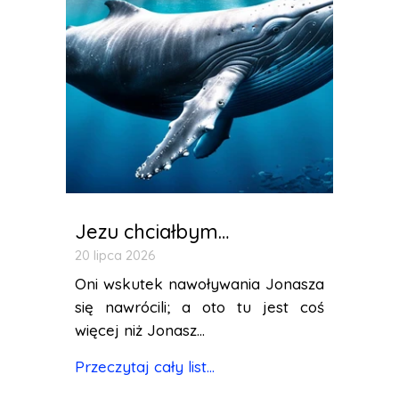
Jezu chciałbym…
20 lipca 2026
Oni wskutek nawoływania Jonasza
się nawrócili; a oto tu jest coś
więcej niż Jonasz...
Przeczytaj cały list...