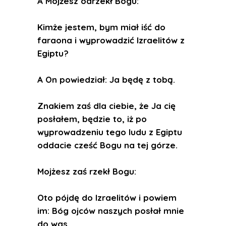
A Mojżesz odrzekł Bogu:
Kimże jestem, bym miał iść do
faraona i wyprowadzić Izraelitów z
Egiptu?
A On powiedział: Ja będę z tobą.
Znakiem zaś dla ciebie, że Ja cię
posłałem, będzie to, iż po
wyprowadzeniu tego ludu z Egiptu
oddacie cześć Bogu na tej górze.
Mojżesz zaś rzekł Bogu:
Oto pójdę do Izraelitów i powiem
im: Bóg ojców naszych posłał mnie
do was.