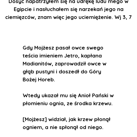
Dosyć napatrzyłem się na udrękę ludu mego w
Egipcie i nasłuchałem się narzekań jego na
ciemięzców, znam więc jego uciemiężenie. Wj 3, 7
Gdy Mojżesz pasał owce swego
teścia imieniem Jetro, kapłana
Madianitów, zaprowadził owce w
głąb pustyni i doszedł do Góry
Bożej Horeb.
Wtedy ukazał mu się Anioł Pański w
płomieniu ognia, ze środka krzewu.
[Mojżesz] widział, jak krzew płonął
ogniem, a nie spłonął od niego.