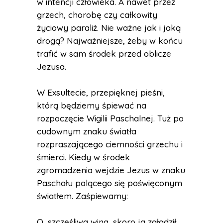
w intencji człowieka. A nawet przez
grzech, chorobę czy całkowity
życiowy paraliż. Nie ważne jak i jaką
drogą? Najważniejsze, żeby w końcu
trafić w sam środek przed oblicze
Jezusa.
W Exsultecie, przepięknej pieśni,
którą będziemy śpiewać na
rozpoczęcie Wigilii Paschalnej. Tuż po
cudownym znaku światła
rozpraszającego ciemności grzechu i
śmierci. Kiedy w środek
zgromadzenia wejdzie Jezus w znaku
Paschału palącego się poświęconym
światłem. Zaśpiewamy:
O, szczęśliwa wina, skoro ją zgładził