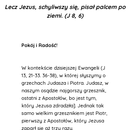
Lecz Jezus, schyliwszy się, pisał palcem po
ziemi. (J 8, 6)
Pokój i Radość
!
W kontekście dzisiejszej Ewangelii (J
13, 21-33. 36-38), w której słyszymy o
grzechach Judasza i Piotra. Judasz, w
naszym osądzie najgorszy grzesznik,
ostatni z Apostołów, bo jest tym,
który Jezusa zdradziła]. Jednak tak
samo wielkim grzesznikiem jest Piotr,
pierwszy z Apostołów, który Jezusa
zaparł się aż trzy razy.