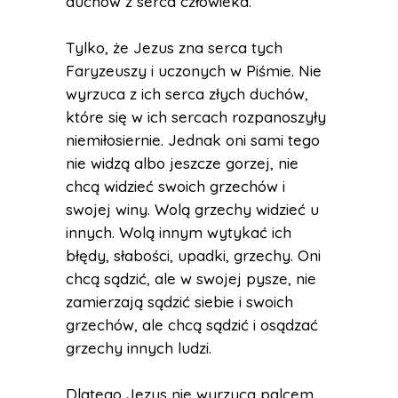
duchów z serca człowieka.
Tylko, że Jezus zna serca tych
Faryzeuszy i uczonych w Piśmie. Nie
wyrzuca z ich serca złych duchów,
które się w ich sercach rozpanoszyły
niemiłosiernie. Jednak oni sami tego
nie widzą albo jeszcze gorzej, nie
chcą widzieć swoich grzechów i
swojej winy. Wolą grzechy widzieć u
innych. Wolą innym wytykać ich
błędy, słabości, upadki, grzechy. Oni
chcą sądzić, ale w swojej pysze, nie
zamierzają sądzić siebie i swoich
grzechów, ale chcą sądzić i osądzać
grzechy innych ludzi.
Dlatego Jezus nie wyrzuca palcem