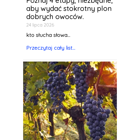
Poznaj 4 etapy, niezbędne,
aby wydać stokrotny plon
dobrych owoców.
24 lipca 2026
kto słucha słowa...
Przeczytaj cały list...