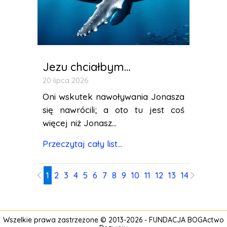
Jezu chciałbym…
20 lipca 2026
Oni wskutek nawoływania Jonasza
się nawrócili; a oto tu jest coś
więcej niż Jonasz...
Przeczytaj cały list...
1
2
3
4
5
6
7
8
9
10
11
12
13
14
15
16
17
Wszelkie prawa zastrzeżone © 2013-2026 -
FUNDACJA BOGActwo