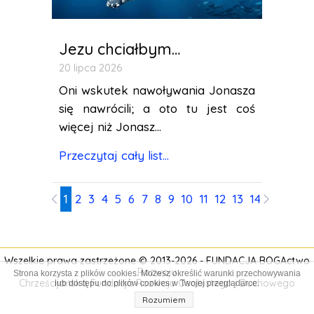
Jezu chciałbym…
20 lipca 2026
Oni wskutek nawoływania Jonasza
się nawrócili; a oto tu jest coś
więcej niż Jonasz...
Przeczytaj cały list...
1
2
3
4
5
6
7
8
9
10
11
12
13
14
15
16
17
Wszelkie prawa zastrzeżone © 2013-2026 -
FUNDACJA BOGActwo
Rozwoju
Strona korzysta z plików cookies. Możesz określić warunki przechowywania
Chrześcijańska Fundacja Rozwoju Osobistego i
Duchowego
lub dostępu do plików cookies w Twojej przeglądarce.
Rozumiem