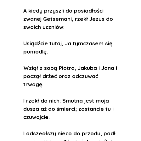
A kiedy przyszli do posiadłości
zwanej Getsemani, rzekł Jezus do
swoich uczniów:
Usiądźcie tutaj, Ja tymczasem się
pomodlę.
Wziął z sobą Piotra, Jakuba i Jana i
począł drżeć oraz odczuwać
trwogę.
I rzekł do nich: Smutna jest moja
dusza aż do śmierci; zostańcie tu i
czuwajcie.
I odszedłszy nieco do przodu, padł