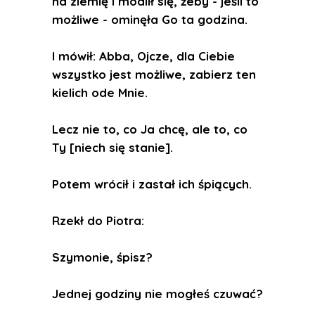
na ziemię i modlił się, żeby - jeśli to
możliwe - ominęła Go ta godzina.
I mówił: Abba, Ojcze, dla Ciebie
wszystko jest możliwe, zabierz ten
kielich ode Mnie.
Lecz nie to, co Ja chcę, ale to, co
Ty [niech się stanie].
Potem wrócił i zastał ich śpiących.
Rzekł do Piotra:
Szymonie, śpisz?
Jednej godziny nie mogłeś czuwać?