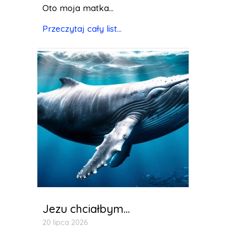
Oto moja matka...
Przeczytaj cały list...
Jezu chciałbym…
20 lipca 2026