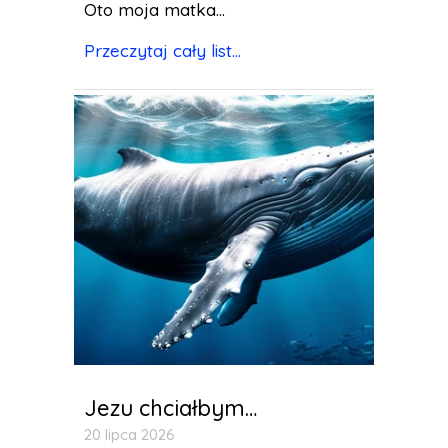
Oto moja matka...
Przeczytaj cały list...
Jezu chciałbym…
20 lipca 2026