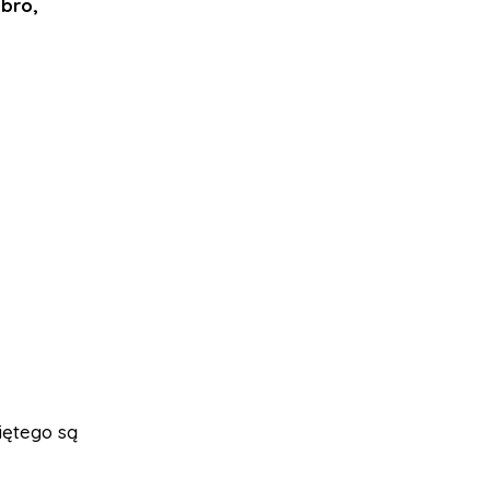
bro,
iętego są