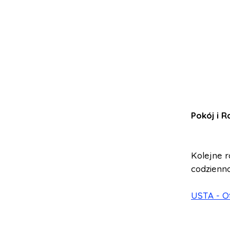
Pokój i 
Kolejne 
codzienno
USTA - Ot