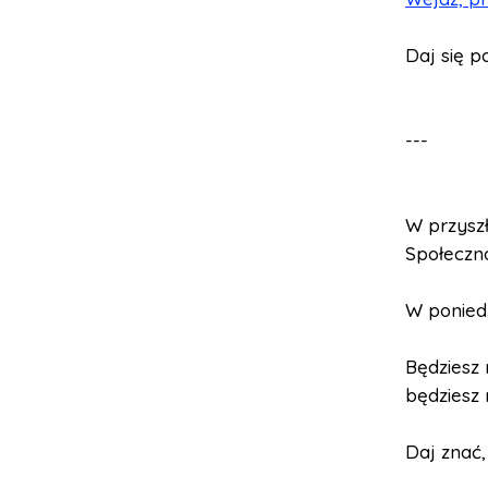
Daj się 
---
W przysz
Społeczno
W poniedz
Będziesz 
będziesz
Daj znać,