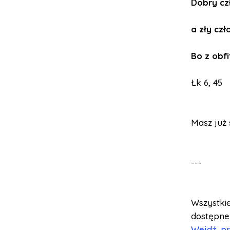
Dobry cz
a zły cz
Bo z obf
Łk 6, 45
Masz już 
---
Wszystki
dostępne
Wejdź, pr