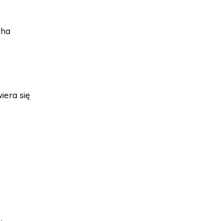
cha
iera się