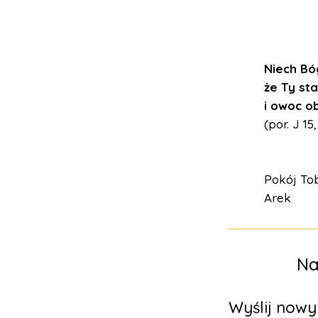
Niech Bó
że Ty st
i owoc ob
(por. J 15,
Pokój Tob
Arek
Na
Wyślij now