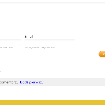
Email
komentarzach.
Nie wyświetla się publicznie.
W
e
 komentarzy.
Bądź pierwszy!