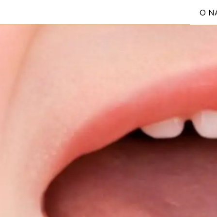
O N
S
Reg