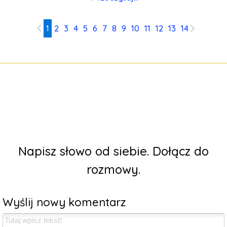
1
2
3
4
5
6
7
8
9
10
11
12
13
14
15
16
17
Napisz słowo od siebie. Dołącz do
rozmowy.
Wyślij nowy komentarz