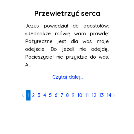
Przewietrzyć serca
Jezus powiedział do apostołów:
«Jednakże mówię wam prawdę:
Pożyteczne jest dla was moje
odejście. Bo jeżeli nie odejdę,
Pocieszyciel nie przyjdzie do was.
A...
Czytaj dalej...
1
2
3
4
5
6
7
8
9
10
11
12
13
14
15
16