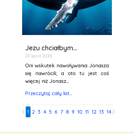
Jezu chciałbym…
20 lipca 2026
Oni wskutek nawoływania Jonasza
się nawrócili; a oto tu jest coś
więcej niż Jonasz...
Przeczytaj cały list...
1
2
3
4
5
6
7
8
9
10
11
12
13
14
15
16
17