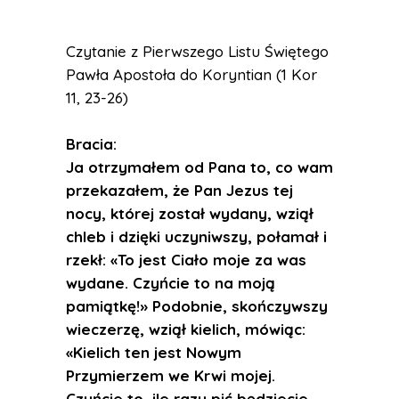
Czytanie z Pierwszego Listu Świętego
Pawła Apostoła do Koryntian (1 Kor
11, 23-26)
Bracia:
Ja otrzymałem od Pana to, co wam
przekazałem, że Pan Jezus tej
nocy, której został wydany, wziął
chleb i dzięki uczyniwszy, połamał i
rzekł: «To jest Ciało moje za was
wydane. Czyńcie to na moją
pamiątkę!» Podobnie, skończywszy
wieczerzę, wziął kielich, mówiąc:
«Kielich ten jest Nowym
Przymierzem we Krwi mojej.
Czyńcie to, ile razy pić będziecie,