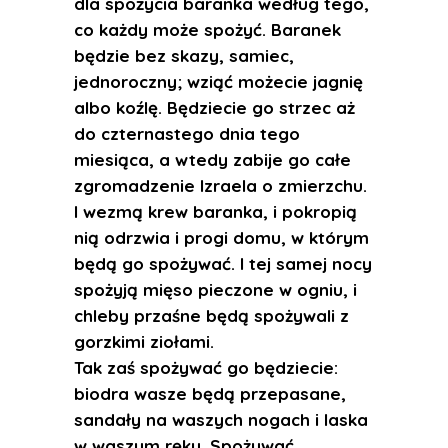
dla spożycia baranka według tego,
co każdy może spożyć. Baranek
będzie bez skazy, samiec,
jednoroczny; wziąć możecie jagnię
albo koźlę. Będziecie go strzec aż
do czternastego dnia tego
miesiąca, a wtedy zabije go całe
zgromadzenie Izraela o zmierzchu.
I wezmą krew baranka, i pokropią
nią odrzwia i progi domu, w którym
będą go spożywać. I tej samej nocy
spożyją mięso pieczone w ogniu, i
chleby przaśne będą spożywali z
gorzkimi ziołami.
Tak zaś spożywać go będziecie:
biodra wasze będą przepasane,
sandały na waszych nogach i laska
w waszym ręku. Spożywać