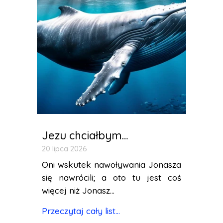
Jezu chciałbym…
20 lipca 2026
Oni wskutek nawoływania Jonasza
się nawrócili; a oto tu jest coś
więcej niż Jonasz...
Przeczytaj cały list...