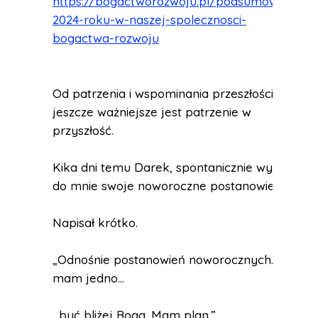
https://bogactworozwoju.pl/podsumowanie-
2024-roku-w-naszej-spolecznosci-
bogactwa-rozwoju
Od patrzenia i wspominania przeszłości,
jeszcze ważniejsze jest patrzenie w
przyszłość.
Kika dni temu Darek, spontanicznie wysłał
do mnie swoje noworoczne postanowienie.
Napisał krótko.
„Odnośnie postanowień noworocznych… ja
mam jedno…
…być bliżej Boga. Mam plan.”