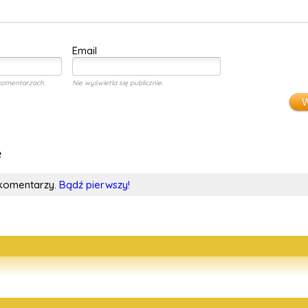
Email
komentarzach.
Nie wyświetla się publicznie.
W
e
 komentarzy.
Bądź pierwszy!