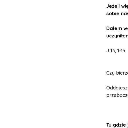
Jeżeli wi
sobie na
Dałem wa
uczyniłe
J 13, 1-15
Czy bierz
Oddajesz 
przebacza
Tu gdzie