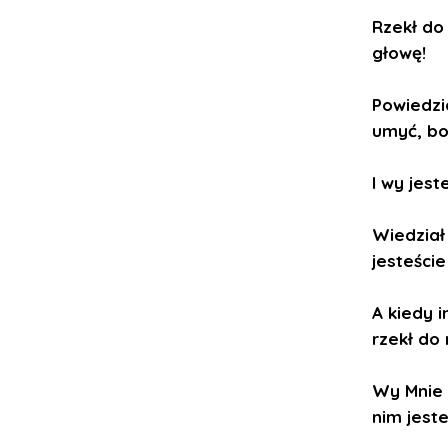
Rzekł do 
głowę!
Powiedzi
umyć, bo 
I wy jest
Wiedział
jesteście
A kiedy i
rzekł do
Wy Mnie 
nim jest