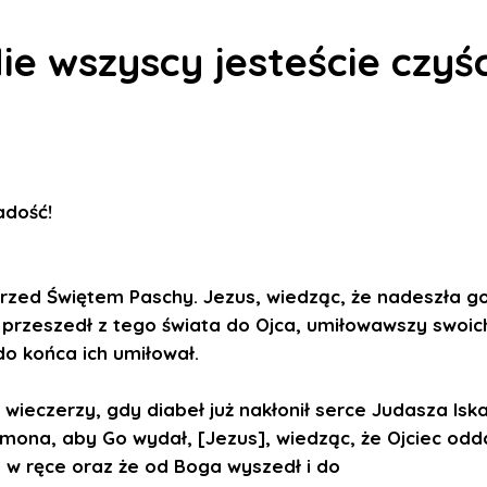
ie wszyscy jesteście czyśc
Radość
!
przed Świętem Paschy. Jezus, wiedząc, że nadeszła g
 przeszedł z tego świata do Ojca, umiłowawszy swoic
do końca ich umiłował.
wieczerzy, gdy diabeł już nakłonił serce Judasza Iska
mona, aby Go wydał, [Jezus], wiedząc, że Ojciec odd
 w ręce oraz że od Boga wyszedł i do