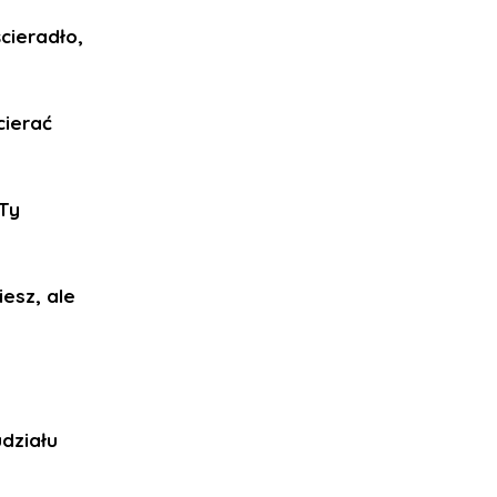
ścieradło,
cierać
 Ty
iesz, ale
udziału