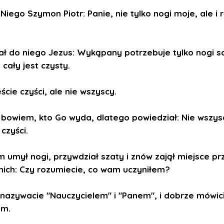
Niego Szymon Piotr: Panie, nie tylko nogi moje, ale i r
ał do niego Jezus: Wykąpany potrzebuje tylko nogi s
cały jest czysty.
eście czyści, ale nie wszyscy.
 bowiem, kto Go wyda, dlatego powiedział: Nie wszys
 czyści.
m umył nogi, przywdział szaty i znów zajął miejsce prz
 nich: Czy rozumiecie, co wam uczyniłem?
nazywacie "Nauczycielem" i "Panem", i dobrze mówic
em.