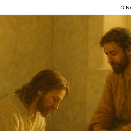
O N
S
Reg