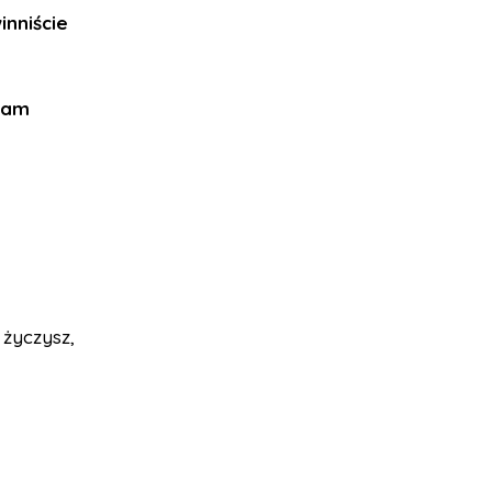
inniście
 wam
 życzysz,