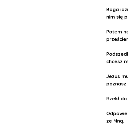
Boga idzi
nim się p
Potem na
przeście
Podszedł
chcesz m
Jezus mu
poznasz 
Rzekł do
Odpowiedz
ze Mną.