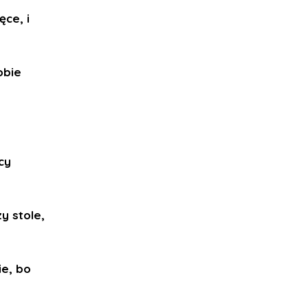
ęce, i
obie
cy
y stole,
ie, bo