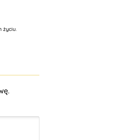
 życiu.
wę.