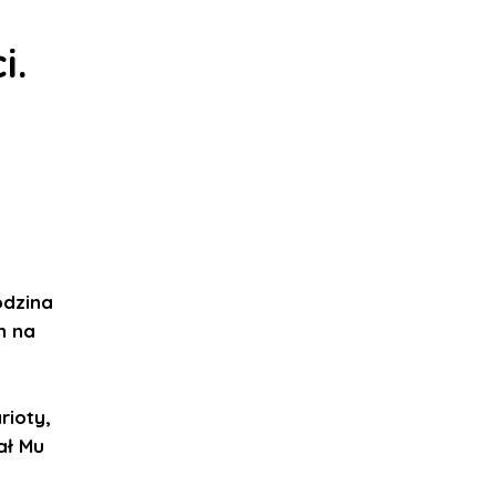
i.
odzina
h na
rioty,
ał Mu