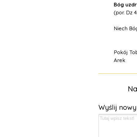
Bóg uzdra
(por. Dz 4
Niech Bóg
Pokój Tob
Arek
Na
Wyślij now