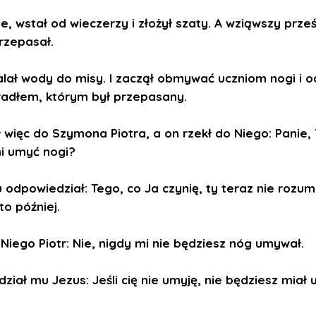
e, wstał od wieczerzy i złożył szaty. A wziąwszy prze
rzepasał.
lał wody do misy. I zaczął obmywać uczniom nogi i o
radłem, którym był przepasany.
 więc do Szymona Piotra, a on rzekł do Niego: Panie,
i umyć nogi?
 odpowiedział: Tego, co Ja czynię, ty teraz nie rozum
to później.
 Niego Piotr: Nie, nigdy mi nie będziesz nóg umywał.
iał mu Jezus: Jeśli cię nie umyję, nie będziesz miał 