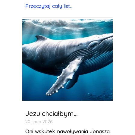
Przeczytaj cały list...
Jezu chciałbym…
20 lipca 2026
Oni wskutek nawoływania Jonasza