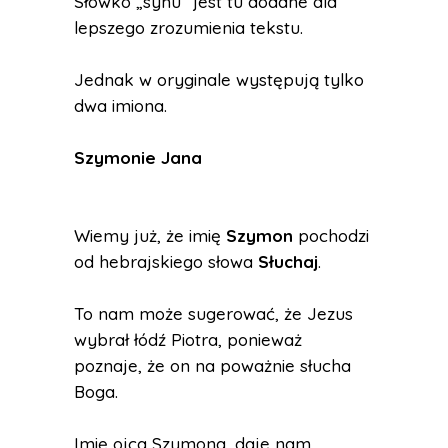
Słówko „synu” jest tu dodane dla
lepszego zrozumienia tekstu.
Jednak w oryginale występują tylko
dwa imiona.
Szymonie Jana
Wiemy już, że imię
Szymon
pochodzi
od hebrajskiego słowa
Słuchaj
.
To nam może sugerować, że Jezus
wybrał łódź Piotra, ponieważ
poznaje, że on na poważnie słucha
Boga.
Imię ojca Szymona, daje nam