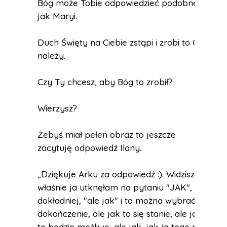
Bóg może Tobie odpowiedzieć podobne
jak Maryi.
Duch Święty na Ciebie zstąpi i zrobi to CO
należy.
Czy Ty chcesz, aby Bóg to zrobił?
Wierzysz?
Żebyś miał pełen obraz to jeszcze
zacytuję odpowiedź Ilony.
„Dziękuje Arku za odpowiedź :). Widzisz, no
właśnie ja utknęłam na pytaniu "JAK", a
dokładniej, "ale jak" i to można wybrać
dokończenie, ale jak to się stanie, ale jak,
to będzie możliwe, ale jak, jak ja tego nie