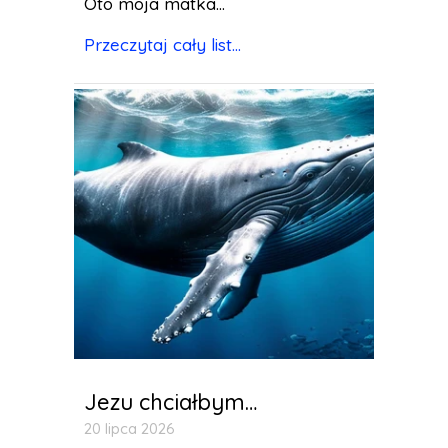
Oto moja matka...
Przeczytaj cały list...
Jezu chciałbym…
20 lipca 2026