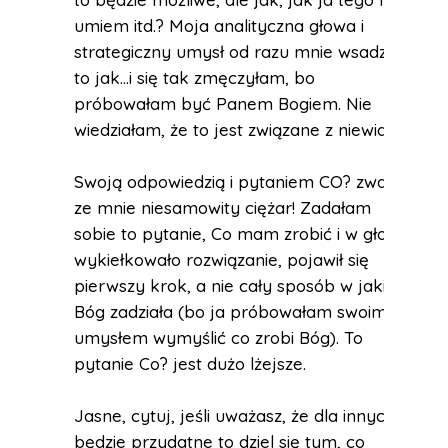
umiem itd.? Moja analityczna głowa i
strategiczny umysł od razu mnie wsadził w
to jak…i się tak zmęczyłam, bo
próbowałam być Panem Bogiem. Nie
wiedziałam, że to jest związane z niewiarą.
Swoją odpowiedzią i pytaniem CO? zwaliłeś
ze mnie niesamowity ciężar! Zadałam
sobie to pytanie, Co mam zrobić i w głowie
wykiełkowało rozwiązanie, pojawił się
pierwszy krok, a nie cały sposób w jaki
Bóg zadziała (bo ja próbowałam swoim
umysłem wymyślić co zrobi Bóg). To
pytanie Co? jest dużo lżejsze.
Jasne, cytuj, jeśli uważasz, że dla innych
będzie przydatne to dziel się tym, co