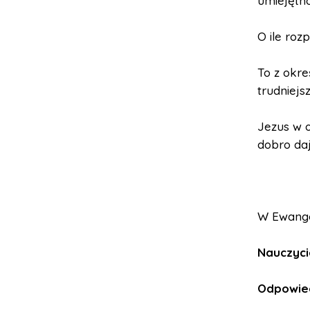
umiejętno
O ile roz
To z okre
trudniejsz
Jezus w 
dobro da
W Ewangel
Nauczyci
Odpowied