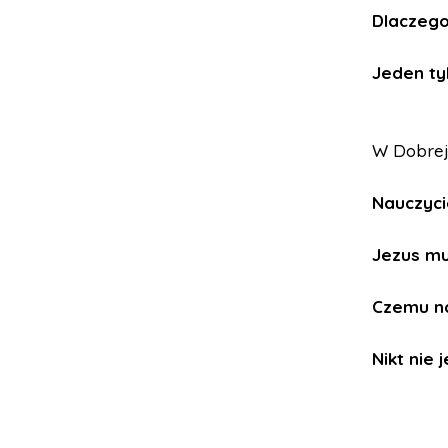
Dlaczego
Jeden tyl
W Dobrej
Nauczyci
Jezus mu
Czemu n
Nikt nie 