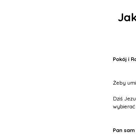
Jak
Pokój i 
Żeby umie
Dziś Jez
wybierać
Pan sam