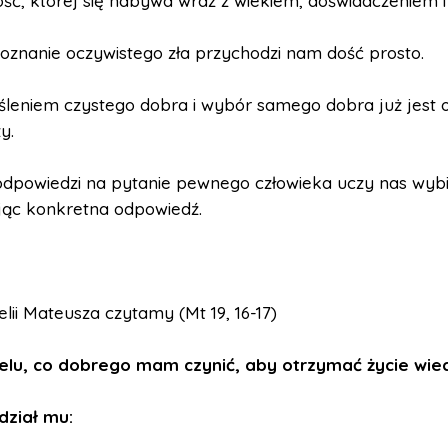
ść, której się nabywa wraz z wiekiem, doświadczeniem i
poznanie oczywistego zła przychodzi nam dość prosto.
śleniem czystego dobra i wybór samego dobra już jest o
y.
odpowiedzi na pytanie pewnego człowieka uczy nas wyb
jąc konkretna odpowiedź.
ii Mateusza czytamy (Mt 19, 16-17)
elu, co dobrego mam czynić, aby otrzymać życie wie
ział mu: