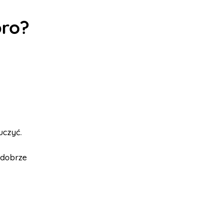
bro?
uczyć.
 dobrze