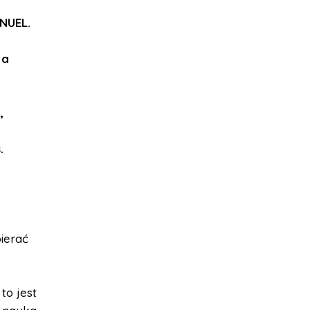
NUEL.
 a
,
.
bierać
to jest