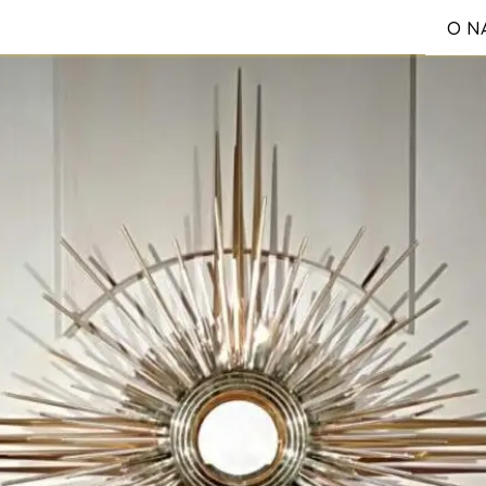
O N
S
Reg