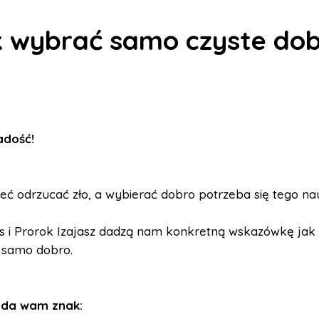
 wybrać samo czyste do
Radość
!
ć odrzucać zło, a wybierać dobro potrzeba się tego na
us i Prorok Izajasz dadzą nam konkretną wskazówkę jak
 samo dobro.
 da wam znak: