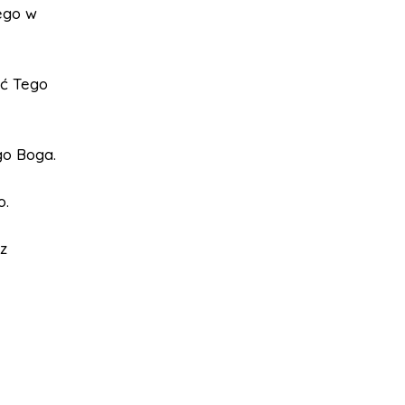
rego w
ać Tego
go Boga.
o.
z