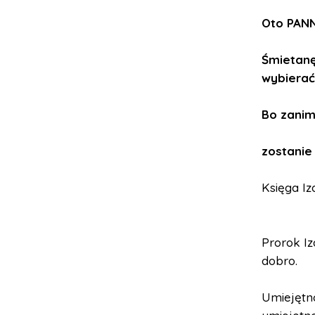
Oto PANN
Śmietanę
wybierać
Bo zanim
zostanie 
Księga Iza
Prorok Iz
dobro.
Umiejętno