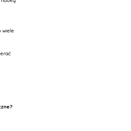
 nauką.
 wiele
ierać
czne?