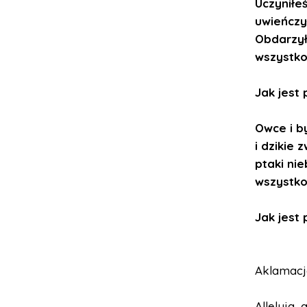
Uczyniłe
uwieńczył
Obdarzył
wszystko
Jak jest 
Owce i b
i dzikie 
ptaki nie
wszystko
Jak jest 
Aklamacja 
Alleluja, a