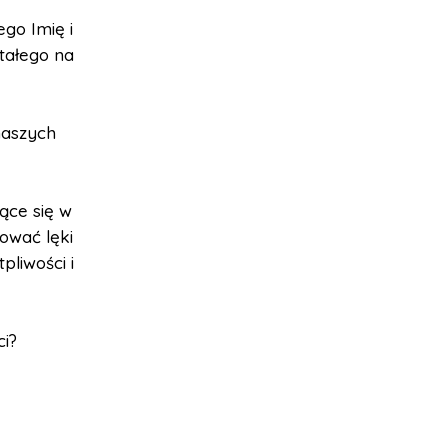
ego Imię i
tałego na
naszych
ące się w
ować lęki
pliwości i
ci?