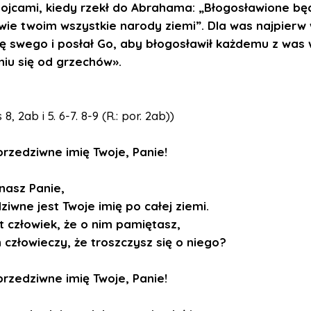
ojcami, kiedy rzekł do Abrahama: „Błogosławione bę
ie twoim wszystkie narody ziemi”. Dla was najpierw 
ę swego i posłał Go, aby błogosławił każdemu z was
iu się od grzechów».
8, 2ab i 5. 6-7. 8-9 (R.: por. 2ab))
przedziwne imię Twoje, Panie!
 nasz Panie,
ziwne jest Twoje imię po całej ziemi.
t człowiek, że o nim pamiętasz,
 człowieczy, że troszczysz się o niego?
przedziwne imię Twoje, Panie!