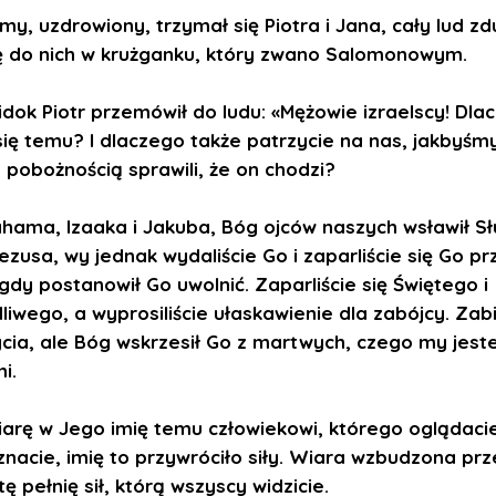
my, uzdrowiony, trzymał się Piotra i Jana, cały lud z
ię do nich w krużganku, który zwano Salomonowym.
idok Piotr przemówił do ludu: «Mężowie izraelscy! Dla
 się temu? I dlaczego także patrzycie na nas, jakbyśm
 pobożnością sprawili, że on chodzi?
hama, Izaaka i Jakuba, Bóg ojców naszych wsławił S
ezusa, wy jednak wydaliście Go i zaparliście się Go pr
gdy postanowił Go uwolnić. Zaparliście się Świętego i
iwego, a wyprosiliście ułaskawienie dla zabójcy. Zabil
cia, ale Bóg wskrzesił Go z martwych, czego my jes
i.
wiarę w Jego imię temu człowiekowi, którego oglądacie
znacie, imię to przywróciło siły. Wiara wzbudzona prz
ę pełnię sił, którą wszyscy widzicie.