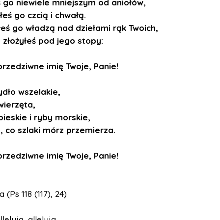
ś go niewiele mniejszym od aniołów,
eś go czcią i chwałą.
eś go władzą nad dziełami rąk Twoich,
 złożyłeś pod jego stopy:
przedziwne imię Twoje, Panie!
ydło wszelakie,
zwierzęta,
bieskie i ryby morskie,
, co szlaki mórz przemierza.
przedziwne imię Twoje, Panie!
(Ps 118 (117), 24)
lleluja, alleluja