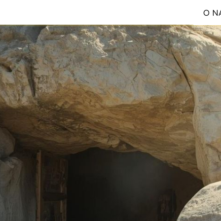
O N
S
Reg