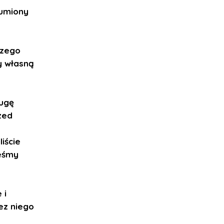
dumiony
czego
y własną
ługę
zed
iście
teśmy
 i
ez niego