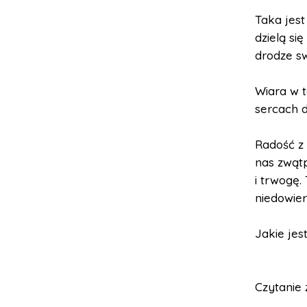
Taka jest
dzielą s
drodze sw
Wiara w t
sercach d
Radość z
nas zwątp
i trwogę.
niedowier
Jakie jes
Czytanie 