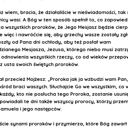
z wiem, bracia, że działaliście w nieświadomości, tak
nicy wasi. A Bóg w ten sposób spełnił to, co zapowied
ta wszystkich proroków, że Jego Mesjasz będzie cierpi
ie więc i nawróćcie się, aby grzechy wasze zostały zg
szły od Pana dni ochłody, aby też posłał wam
zianego Mesjasza, Jezusa, którego niebo musi zatr
 odnowienia wszystkich rzeczy, co od wieków przepow
z usta swoich świętych proroków.
ał przecież Mojżesz: „Proroka jak ja wzbudzi wam Pan
ośród braci waszych. Słuchajcie Go we wszystkim, co
 każdy, kto nie posłucha tego Proroka, zostanie usuni
apowiadali te dni także wszyscy prorocy, którzy przem
amuela i jego następców.
ście synami proroków i przymierza, które Bóg zawarł