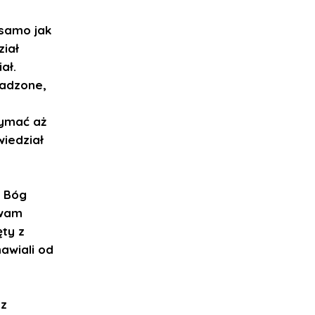
 samo jak
ział
ał.
ładzone,
zymać aż
iedział
, Bóg
 wam
ęty z
awiali od
 z