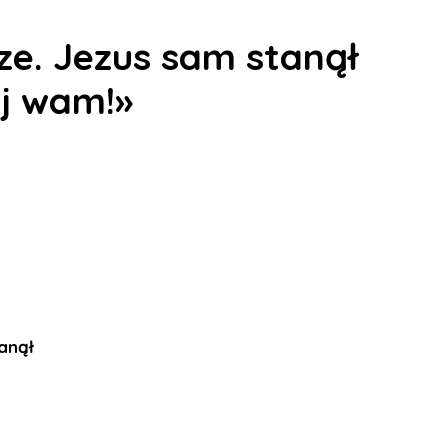
ze. Jezus sam stanął
ój wam!»
anął