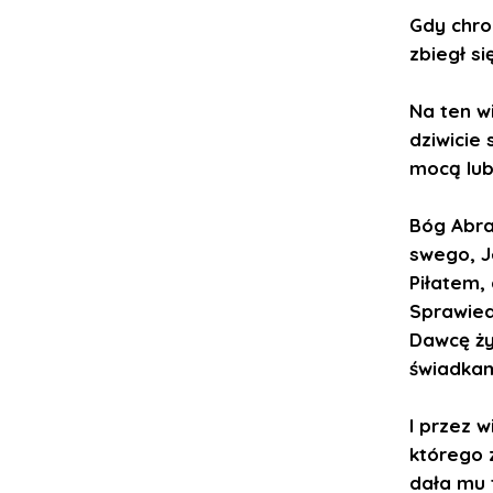
Gdy chro
zbiegł s
Na ten w
dziwicie
mocą lub
Bóg Abra
swego, J
Piłatem, 
Sprawiedl
Dawcę ży
świadkam
I przez 
którego 
dała mu t