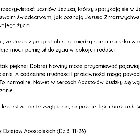
 rzeczywistość uczniów Jezusa, którzy spotykają się w J
ię swoim świadectwem, jak poznają Jezusa Zmartwychws
ojego życia.
o, że Jezus żyje i jest obecny między nami i mieszka w 
aje moc i pełnię sił do życia w pokoju i radości.
 tak pięknej Dobrej Nowiny może przyćmiewać pojawiaj
ienie. A codzienne trudności i przeciwności mogą powod
 To normalne. Nawet w sercach Apostołów budziły się wąt
zanie.
t lekarstwo na te zwątpienia, niepokoje, lęki i brak radoś
z Dziejów Apostolskich (Dz 3, 11-26)