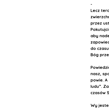
-
Lecz tera
zwierzch
przez us
Pokutujc
aby nade
zapowied
do czasu
Bóg prze
Powiedzi
nasz, sp
powie. A
ludu”. Z
czasów S
Wy jeste