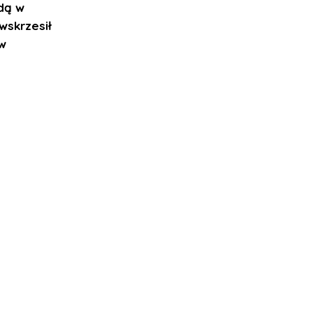
dą w
wskrzesił
 w