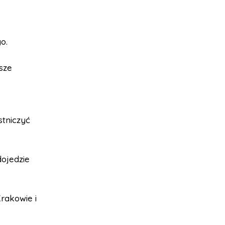
o.
sze
stniczyć
dojedzie
Krakowie i