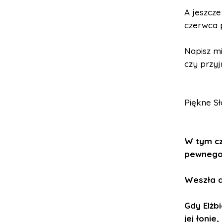
A jeszcze
czerwca 
Napisz mi
czy przyj
Piękne Sł
W tym cz
pewnego 
Weszła d
Gdy Elżb
jej łonie