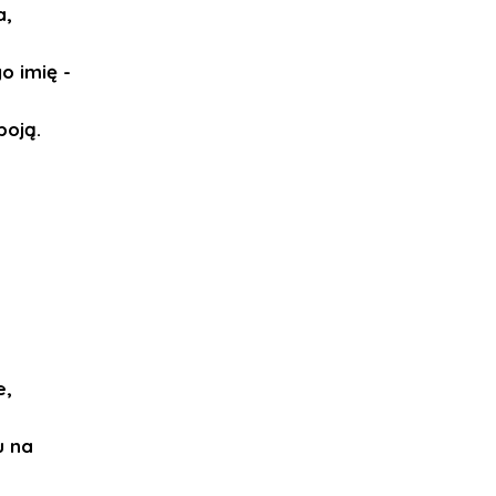
a,
o imię -
boją.
e,
u na