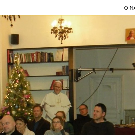
O N
S
Reg