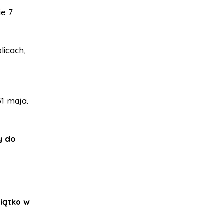
ie 7
licach,
1 maja.
y do
ciątko w