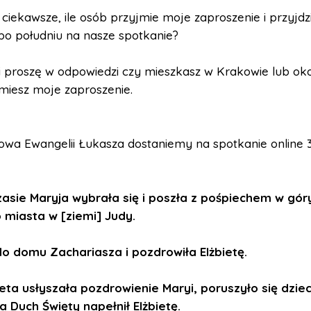
 ciekawsze, ile osób przyjmie moje zaproszenie i przyjdz
po południu na nasze spotkanie?
 proszę w odpowiedzi czy mieszkasz w Krakowie lub oko
miesz moje zaproszenie.
owa Ewangelii Łukasza dostaniemy na spotkanie online 3
asie Maryja wybrała się i poszła z pośpiechem w gór
miasta w [ziemi] Judy.
o domu Zachariasza i pozdrowiła Elżbietę.
ieta usłyszała pozdrowienie Maryi, poruszyło się dzie
, a Duch Święty napełnił Elżbietę.