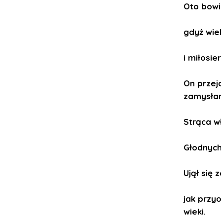
Oto bowi
gdyż wie
i miłosie
On przej
zamysłam
Strąca w
Głodnych
Ujął się
jak przy
wieki.