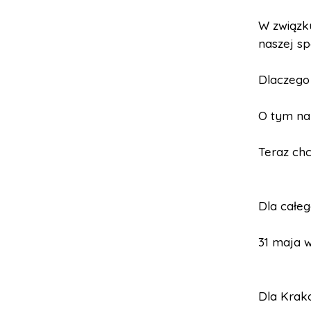
W związk
naszej sp
Dlaczego
O tym nap
Teraz ch
Dla całeg
31 maja 
Dla Krako