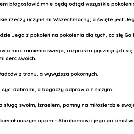
em błogosławić mnie będą odtąd wszystkie pokoleni
lkie rzeczy uczynił mi Wszechmocny; a święte jest Jeg
rdzie Jego z pokoleń na pokolenia dla tych, co się Go 
awia moc ramienia swego, rozprasza pyszniących się
i serc swoich.
ładców z tronu, a wywyższa pokornych.
 syci dobrami, a bogaczy odprawia z niczym.
 za sługą swoim, Izraelem, pomny na miłosierdzie swoj
obiecał naszym ojcom - Abrahamowi i jego potomstw