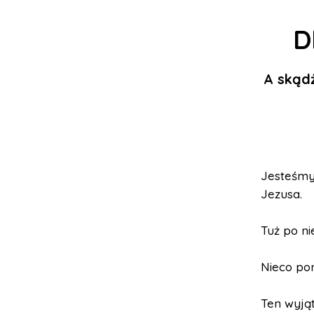
D
A skąd
Jesteśmy
Jezusa.
Tuż po ni
Nieco po
Ten wyjąt