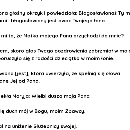
na głośny okrzyk i powiedziała: Błogosławionaś Ty m
ami i błogosławiony jest owoc Twojego łona.
 mi to, że Matka mojego Pana przychodzi do mnie?
em, skoro głos Twego pozdrowienia zabrzmiał w moi
oruszyło się z radości dzieciątko w moim łonie.
iona [jest], która uwierzyła, że spełnią się słowa
ane Jej od Pana.
ekła Maryja: Wielbi dusza moja Pana
 się duch mój w Bogu, moim Zbawcy.
ł na uniżenie Służebnicy swojej.