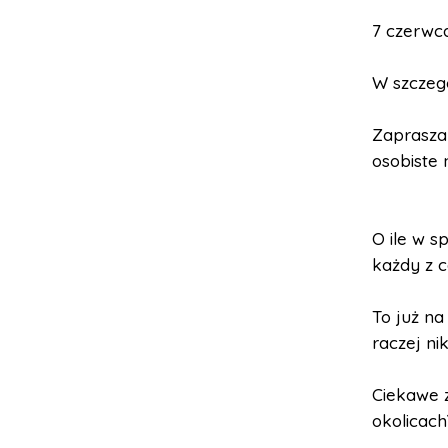
7 czerwca
W szczegó
Zaprasza
osobiste 
O ile w s
każdy z ca
To już na
raczej ni
Ciekawe z
okolicach