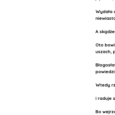
Wydała o
niewiast
A skądże
Oto bowi
uszach, p
Błogosław
powiedzi
Wtedy rz
i raduje
Bo wejrza