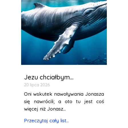
Jezu chciałbym…
20 lipca 2026
Oni wskutek nawoływania Jonasza
się nawrócili; a oto tu jest coś
więcej niż Jonasz...
Przeczytaj cały list...