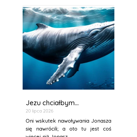
Jezu chciałbym…
20 lipca 2026
Oni wskutek nawoływania Jonasza
się nawrócili; a oto tu jest coś
więcej niż Jonasz...