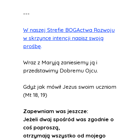
---
W naszej Strefie BOGActwa Rozwoju
w skrzynce intencji napisz swoją
prośbę
.
Wraz z Maryją zaniesiemy ją i
przedstawimy Dobremu Ojcu.
Gdyż jak mówił Jezus swoim uczniom
(Mt 18, 19)
Zapewniam was jeszcze:
Jeżeli dwaj spośród was zgodnie o
coś poproszą,
otrzymają wszystko od mojego