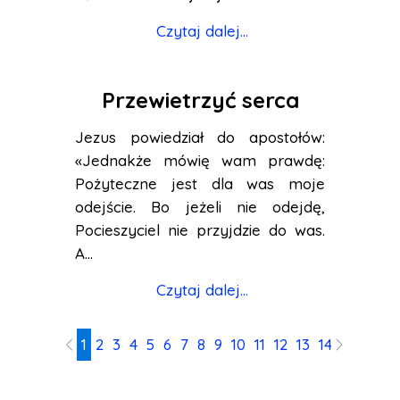
Czytaj dalej...
Przewietrzyć serca
Jezus powiedział do apostołów:
«Jednakże mówię wam prawdę:
Pożyteczne jest dla was moje
odejście. Bo jeżeli nie odejdę,
Pocieszyciel nie przyjdzie do was.
A...
Czytaj dalej...
1
2
3
4
5
6
7
8
9
10
11
12
13
14
15
16