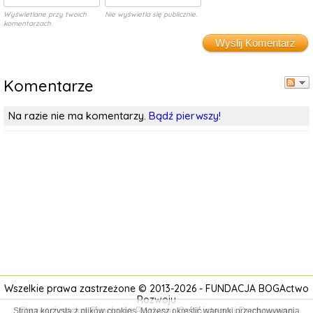
Wyświetlane przy twoich
Nie wyświetla się publicznie.
komentarzach.
Wyślij Komentarz
Komentarze
Na razie nie ma komentarzy.
Bądź pierwszy!
Wszelkie prawa zastrzeżone © 2013-2026 -
FUNDACJA BOGActwo
Rozwoju
Chrześcijańska Fundacja Rozwoju Osobistego i
Duchowego
Strona korzysta z plików cookies. Możesz określić warunki przechowywania