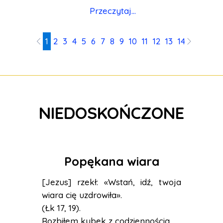
Przeczytaj...
1
2
3
4
5
6
7
8
9
10
11
12
13
14
15
16
17
NIEDOSKOŃCZONE
Popękana wiara
[Jezus] rzekł: «Wstań, idź, twoja
wiara cię uzdrowiła».
(Łk 17, 19).
Rozbiłem kubek z codziennością