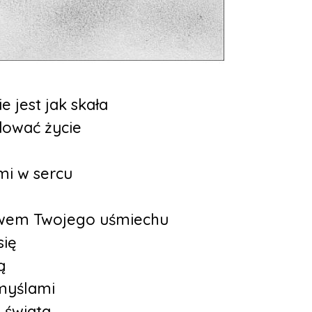
e jest jak skała
dować życie
 mi w sercu
ywem Twojego uśmiechu
się
ą
myślami
 świata