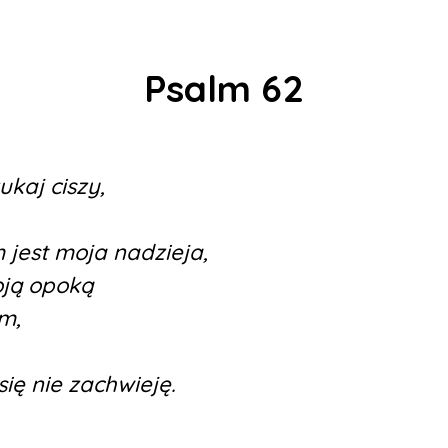
Psalm 62
ukaj ciszy,
jest moja nadzieja,
oją opoką
m,
się nie zachwieję.