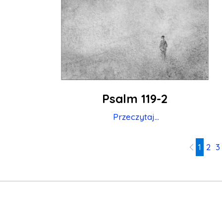
Psalm 119-2
Przeczytaj...
1
2
3