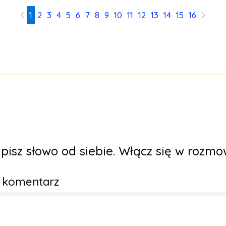
1
2
3
4
5
6
7
8
9
10
11
12
13
14
15
16
pisz słowo od siebie. Włącz się w rozmo
y komentarz