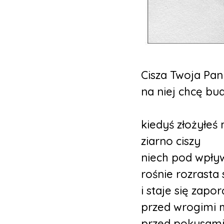
Cisza Twoja Pani
na niej chcę bu
kiedyś złożyłeś
ziarno ciszy
niech pod wpł
rośnie rozrasta 
i staje się zapor
przed wrogimi 
przed pokusami