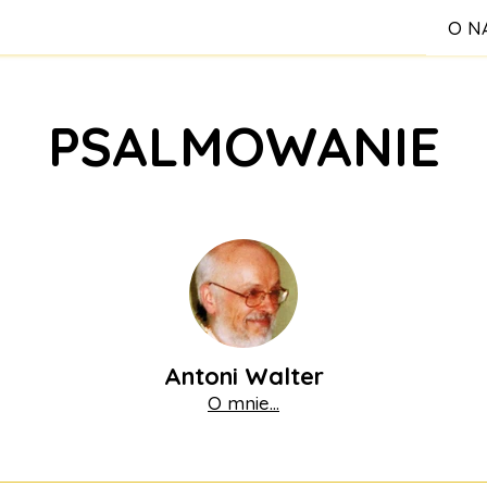
O N
PSALMOWANIE
S
Reg
Antoni Walter
O mnie...