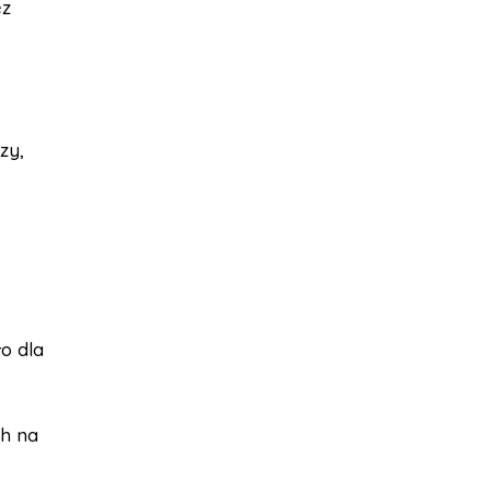
ez
zy,
o dla
ch na