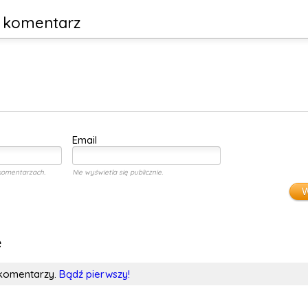
y komentarz
Email
komentarzach.
Nie wyświetla się publicznie.
W
e
 komentarzy.
Bądź pierwszy!