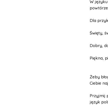
W języku
powtórze
Dla przyk
Święty, ś
Dobry, do
Piękna, p
Żeby bło
Ciebie na
Przyjmij 
język pols