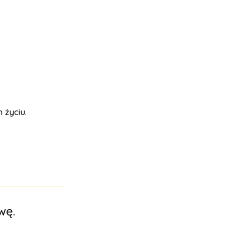
 życiu.
wę.