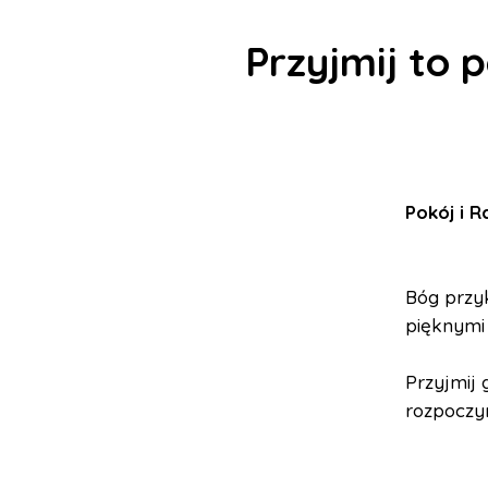
Przyjmij to 
Pokój i 
Bóg przyk
pięknymi
Przyjmij 
rozpoczyn