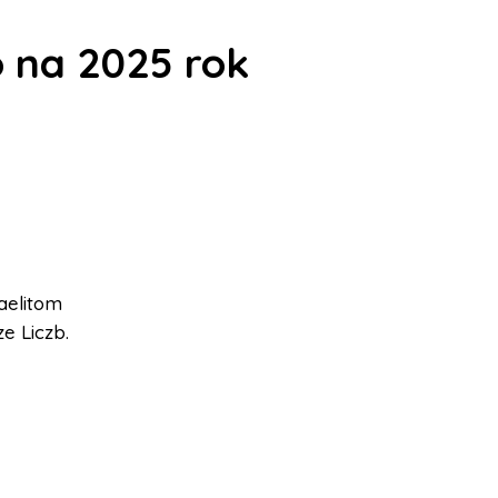
o na 2025 rok
aelitom
e Liczb.