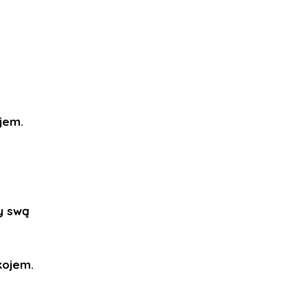
ojem.
y swą
kojem.