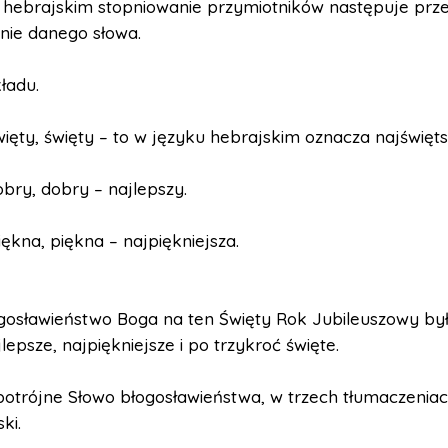
 hebrajskim stopniowanie przymiotników następuje prz
nie danego słowa.
ładu.
więty, święty – to w języku hebrajskim oznacza najświęts
bry, dobry – najlepszy.
iękna, piękna – najpiękniejsza.
gosławieństwo Boga na ten Święty Rok Jubileuszowy był
jlepsze, najpiękniejsze i po trzykroć święte.
potrójne Słowo błogosławieństwa, w trzech tłumaczenia
ki.