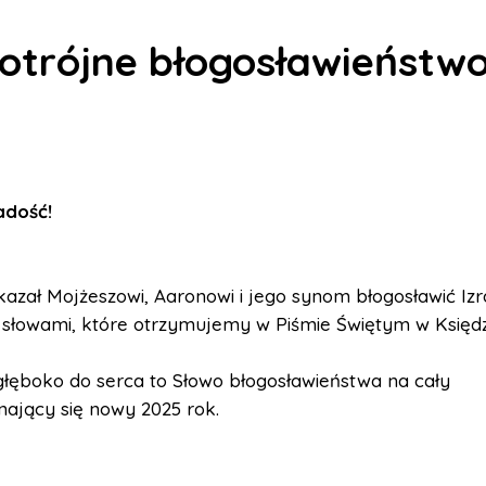
potrójne błogosławieństw
Radość
!
azał Mojżeszowi, Aaronowi i jego synom błogosławić Izr
 słowami, które otrzymujemy w Piśmie Świętym w Księdz
głęboko do serca to Słowo błogosławieństwa na cały
ający się nowy 2025 rok.