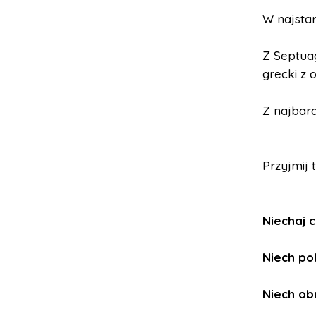
W najsta
Z Septuag
grecki z 
Z najbard
Przyjmij 
Niechaj c
Niech pok
Niech obr