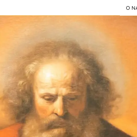
O N
S
Reg