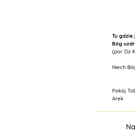
Tu gdzie
Bóg uzdra
(por. Dz 4
Niech Bóg
Pokój Tob
Arek
Na