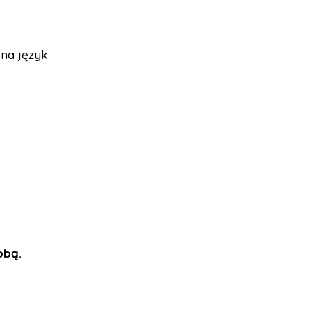
 na język
obą.