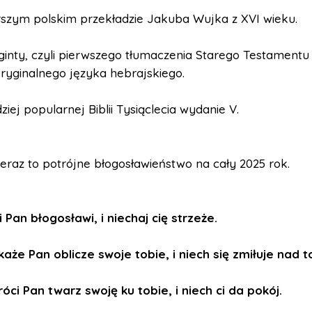
rszym polskim przekładzie Jakuba Wujka z XVI wieku.
inty, czyli pierwszego tłumaczenia Starego Testamentu
oryginalnego języka hebrajskiego.
ziej popularnej Biblii Tysiąclecia wydanie V.
teraz to potrójne błogosławieństwo na cały 2025 rok.
i Pan błogosławi, i niechaj cię strzeże.
aże Pan oblicze swoje tobie, i niech się zmiłuje nad t
óci Pan twarz swoję ku tobie, i niech ci da pokój.