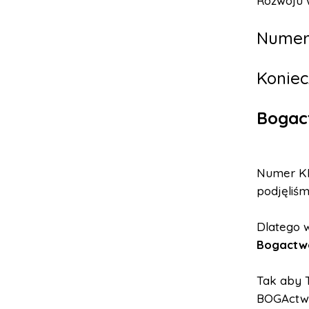
Rozwoju w
Numer
Koniec
Bogac
Numer KR
podjęliś
Dlatego 
Bogactw
Tak aby T
BOGActwa