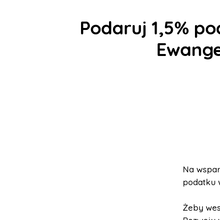
Podaruj 1,5% p
Ewangel
Na wsparc
podatku w
Żeby wes