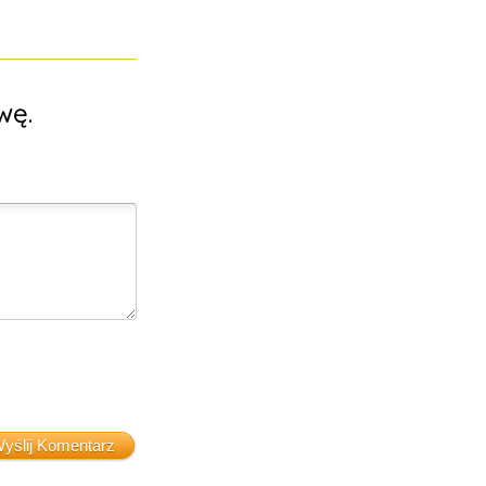
wę.
yślij Komentarz