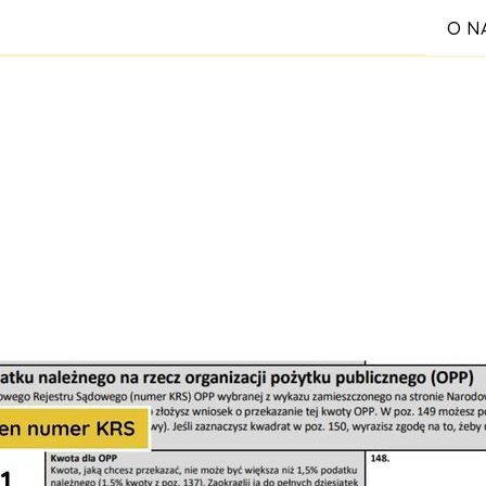
O N
S
Reg