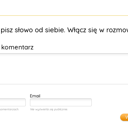
pisz słowo od siebie. Włącz się w rozmo
y komentarz
Email
komentarzach.
Nie wyświetla się publicznie.
W