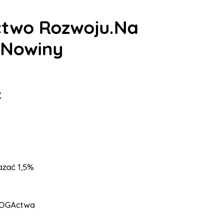
ctwo Rozwoju.Na
j Nowiny
:
azać 1,5%
 BOGActwa