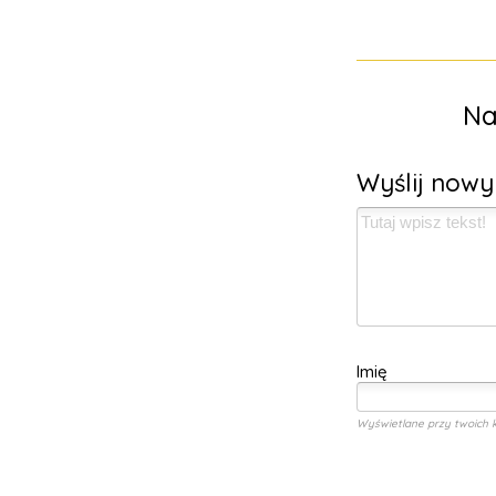
Na
Wyślij now
Imię
Wyświetlane przy twoich 