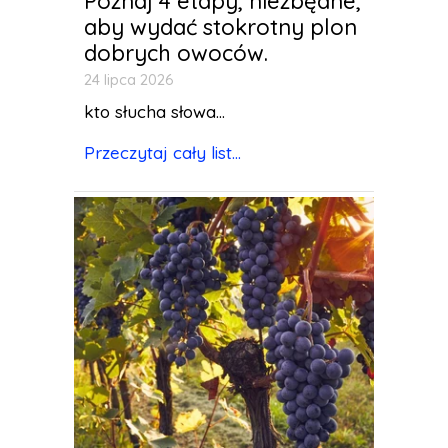
Poznaj 4 etapy, niezbędne,
aby wydać stokrotny plon
dobrych owoców.
24 lipca 2026
kto słucha słowa...
Przeczytaj cały list...