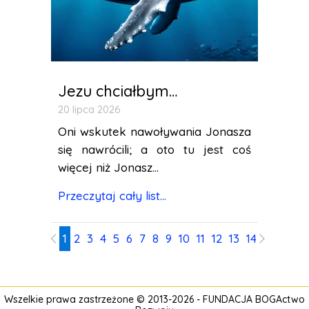
Jezu chciałbym…
20 lipca 2026
Oni wskutek nawoływania Jonasza
się nawrócili; a oto tu jest coś
więcej niż Jonasz...
Przeczytaj cały list...
1
2
3
4
5
6
7
8
9
10
11
12
13
14
15
16
17
Wszelkie prawa zastrzeżone © 2013-2026 -
FUNDACJA BOGActwo