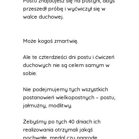
Postu znajdujesz się na pustyni, abyś
przeszedł próbę i wyćwiczył się w
walce duchowej.
Może kogoś zmartwię.
Ale te czterdzieści dni postu i ćwiczeń
duchowych nie są celem samym w
sobie.
Nie podejmujemy tych wszystkich
postanowień wielkopostnych – postu,
jałmużny, modlitwy.
Żebyśmy po tych 40 dniach ich
realizowania otrzymali jakąś
pochwałę, medal czy nagrodę.