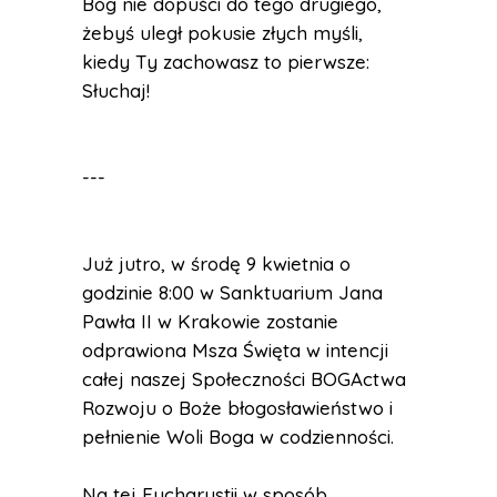
Bóg nie dopuści do tego drugiego,
żebyś uległ pokusie złych myśli,
kiedy Ty zachowasz to pierwsze:
Słuchaj!
---
Już jutro, w środę 9 kwietnia o
godzinie 8:00 w Sanktuarium Jana
Pawła II w Krakowie zostanie
odprawiona Msza Święta w intencji
całej naszej Społeczności BOGActwa
Rozwoju o Boże błogosławieństwo i
pełnienie Woli Boga w codzienności.
Na tej Eucharystii w sposób