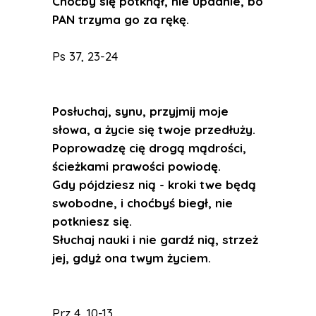
Choćby się potknął, nie upadnie, bo
PAN trzyma go za rękę.
Ps 37, 23-24
Posłuchaj, synu, przyjmij moje
słowa, a życie się twoje przedłuży.
Poprowadzę cię drogą mądrości,
ścieżkami prawości powiodę.
Gdy pójdziesz nią - kroki twe będą
swobodne, i choćbyś biegł, nie
potkniesz się.
Słuchaj nauki i nie gardź nią, strzeż
jej, gdyż ona twym życiem.
Prz 4, 10-13