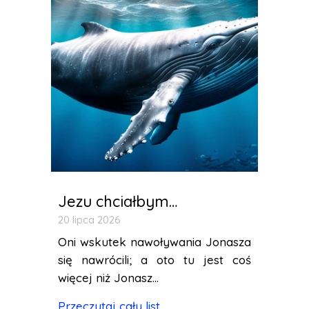
Jezu chciałbym…
20 lipca 2026
Oni wskutek nawoływania Jonasza
się nawrócili; a oto tu jest coś
więcej niż Jonasz...
Przeczytaj cały list...