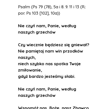
Psalm (Ps 79 (78), 5a i 8. 9. 11 i 13 (R.:
por. Ps 103 [102], 10a))
Nie czyń nam, Panie, według
naszych grzechów
Czy wiecznie będziesz się gniewał?
Nie pamiętaj nam win przodków
naszych,
niech szybko nas spotka Twoje
zmiłowanie,
gdyż bardzo jesteśmy słabi.
Nie czyń nam, Panie, według
naszych grzechów
Wspomóż nas, Boże, nasz Zbawco,