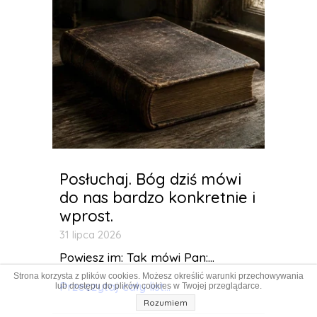
Posłuchaj. Bóg dziś mówi
do nas bardzo konkretnie i
wprost.
31 lipca 2026
Powiesz im: Tak mówi Pan:...
Strona korzysta z plików cookies. Możesz określić warunki przechowywania
Przeczytaj cały list...
lub dostępu do plików cookies w Twojej przeglądarce.
Rozumiem