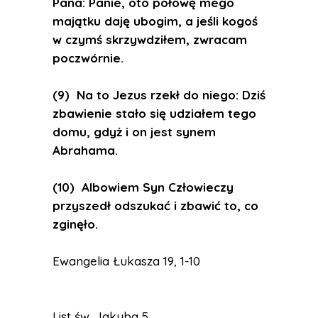
Pana: Panie, oto połowę mego
majątku daję ubogim, a jeśli kogoś
w czymś skrzywdziłem, zwracam
poczwórnie.
(9) Na to Jezus rzekł do niego: Dziś
zbawienie stało się udziałem tego
domu, gdyż i on jest synem
Abrahama.
(10) Albowiem Syn Człowieczy
przyszedł odszukać i zbawić to, co
zginęło.
Ewangelia Łukasza 19, 1-10
List św. Jakuba 5