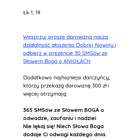
Łk 1, 19
Wesprzyj proszę darowizną naszą
działalność głoszenia Dobrej Nowiny i
odbierz w prezencie 30 SMSów ze
Słowem Boga o ANIOŁACH
Dodatkowo najhojniejsi darczyńcy,
którzy przekażą darowiznę 300 zł i
więcej otrzymają:
365 SMSów ze Słowem BOGA o
odwadze, zaufaniu i nadziei
Nie lękaj się! Niech Słowa Boga
dodaje Ci odwagi każdego dnia.