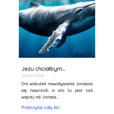
Jezu chciałbym…
20 lipca 2026
Oni wskutek nawoływania Jonasza
się nawrócili; a oto tu jest coś
więcej niż Jonasz...
Przeczytaj cały list...