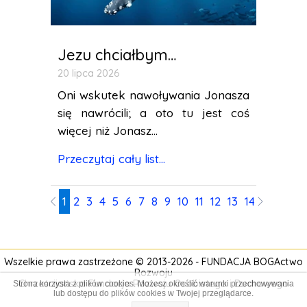
Jezu chciałbym…
20 lipca 2026
Oni wskutek nawoływania Jonasza
się nawrócili; a oto tu jest coś
więcej niż Jonasz...
Przeczytaj cały list...
1
2
3
4
5
6
7
8
9
10
11
12
13
14
15
16
17
Wszelkie prawa zastrzeżone © 2013-2026 -
FUNDACJA BOGActwo
Rozwoju
Chrześcijańska Fundacja Rozwoju Osobistego i
Duchowego
Strona korzysta z plików cookies. Możesz określić warunki przechowywania
lub dostępu do plików cookies w Twojej przeglądarce.