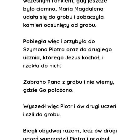
wczesnym rankiem, gdy jeszcze
było ciemno, Maria Magdalena
udała się do grobu i zobaczyła
kamień odsunięty od grobu.
Pobiegła więc i przybyła do
Szymona Piotra oraz do drugiego
ucznia, którego Jezus kochał, i
rzekła do nich:
Zabrano Pana z grobu i nie wiemy,
gdzie Go położono.
Wyszedł więc Piotr i ów drugi uczeń
i szli do grobu.
Biegli obydwaj razem, lecz ów drugi
uczeń wyprzedził Piotra i przybył