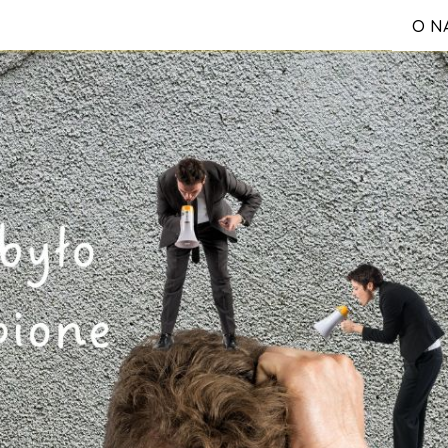
O N
S
Reg