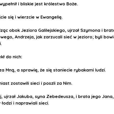
wypełnił i bliskie jest królestwo Boże.
ie się i wierzcie w Ewangelię.
ząc obok Jeziora Galilejskiego, ujrzał Szymona i brat
ego, Andrzeja, jak zarzucali sieć w jezioro; byli bow
.
kł do nich:
za Mną, a sprawię, że się staniecie rybakami ludzi.
iast zostawili sieci i poszli za Nim.
j, ujrzał Jakuba, syna Zebedeusza, i brata jego Jana,
 łodzi i naprawiali sieci.