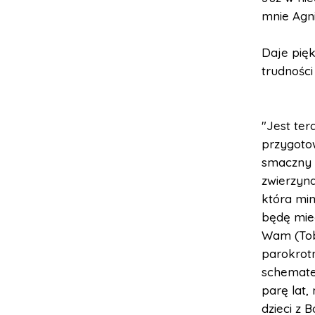
mnie Agn
Daje pię
trudności
"Jest ter
przygotow
smaczny 
zwierzyna
która mim
będę mieć
Wam (Tobi
parokrot
schemate
parę lat,
dzieci z 