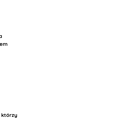
a
iem
 którzy