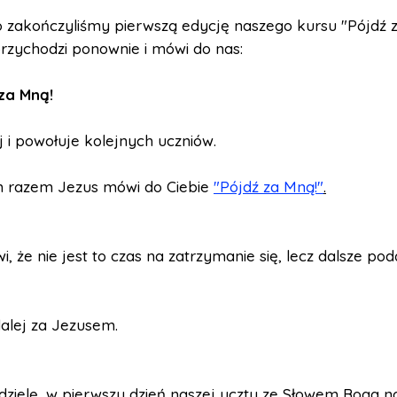
 zakończyliśmy pierwszą edycję naszego kursu "Pójdź z
rzychodzi ponownie i mówi do nas:
 za Mną!
ej i powołuje kolejnych uczniów.
 razem Jezus mówi do Ciebie
"Pójdź za Mną!"
.
i, że nie jest to czas na zatrzymanie się, lecz dalsze po
alej za Jezusem.
dzielę, w pierwszy dzień naszej uczty ze Słowem Boga n