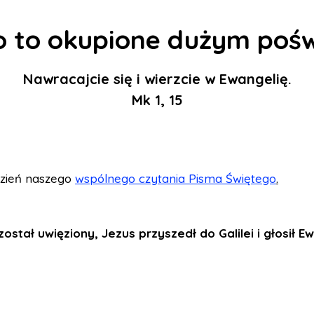
o to okupione dużym pośw
Nawracajcie się i wierzcie w Ewangelię.
Mk 1, 15
dzień naszego
wspólnego czytania Pisma Świętego
.
ostał uwięziony, Jezus przyszedł do Galilei i głosił E