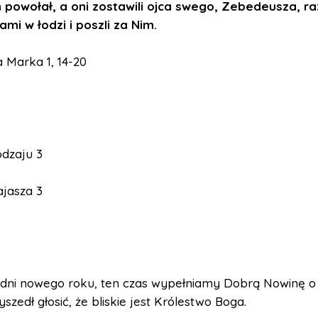
h powołał, a oni zostawili ojca swego, Zebedeusza, r
mi w łodzi i poszli za Nim.
 Marka 1, 14-20
odzaju 3
ajasza 3
 dni nowego roku, ten czas wypełniamy Dobrą Nowinę o 
yszedł głosić, że bliskie jest Królestwo Boga.