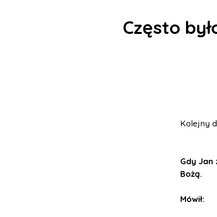
Często był
Kolejny 
Gdy Jan z
Bożą.
Mówił: