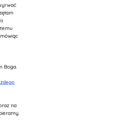
 wyrwać
częłam
To
m temu
 mówiąc
em Boga.
ażdego
oraz na
pieramy.