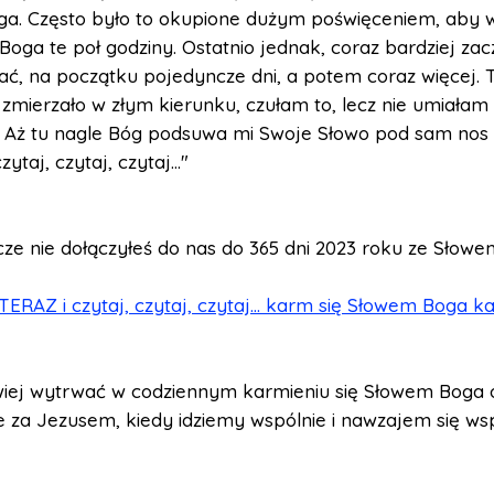
ga. Często było to okupione dużym poświęceniem, aby
Boga te poł godziny. Ostatnio jednak, coraz bardziej za
ć, na początku pojedyncze dni, a potem coraz więcej. 
zmierzało w złym kierunku, czułam to, lecz nie umiała
. Aż tu nagle Bóg podsuwa mi Swoje Słowo pod sam nos
ytaj, czytaj, czytaj..."
zcze nie dołączyłeś do nas do 365 dni 2023 roku ze Słow
RAZ i czytaj, czytaj, czytaj... karm się Słowem Boga k
wiej wytrwać w codziennym karmieniu się Słowem Boga 
e za Jezusem, kiedy idziemy wspólnie i nawzajem się ws