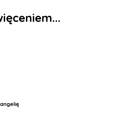
ięceniem...
wangelię