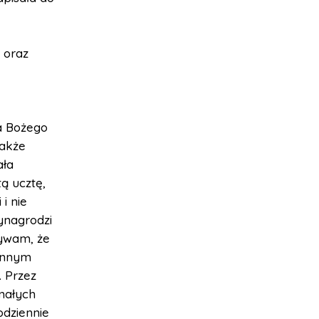
 oraz
wa Bożego
jakże
ała
ą ucztę,
i nie
ynagrodzi
rywam, że
 innym
 Przez
 małych
odziennie