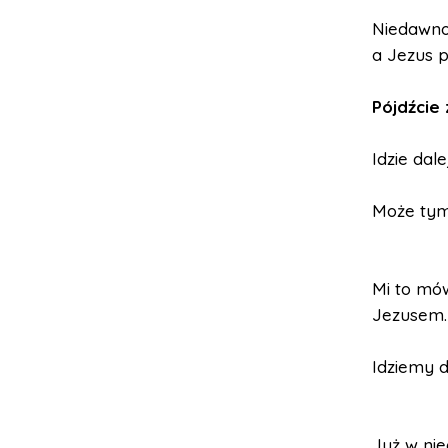
Niedawno
a Jezus p
Pójdźcie
Idzie dal
Może tym
Mi to mów
Jezusem.
Idziemy d
Już w nie