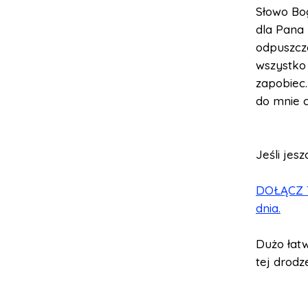
Słowo Bo
dla Pana 
odpuszcza
wszystko 
zapobiec
do mnie cz
Jeśli jes
DOŁĄCZ TE
dnia.
Dużo łat
tej drodz