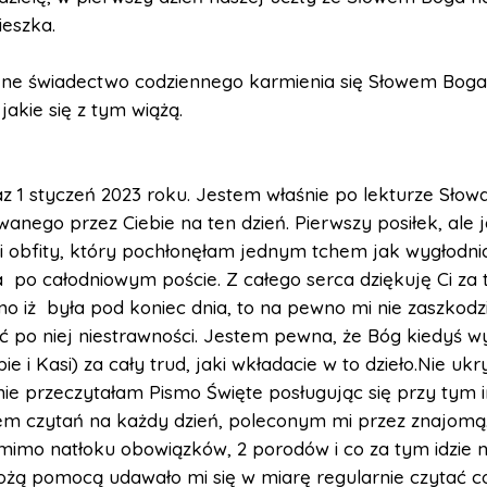
ieszka.
kne świadectwo codziennego karmienia się Słowem Boga
 jakie się z tym wiążą.
az 1 styczeń 2023 roku. Jestem właśnie po lekturze Sło
anego przez Ciebie na ten dzień. Pierwszy posiłek, ale 
i obfity, który pochłonęłam jednym tchem jak wygłodni
 po całodniowym poście. Z całego serca dziękuję Ci za t
o iż była pod koniec dnia, to na pewno mi nie zaszkodzi 
 po niej niestrawności. Jestem pewna, że Bóg kiedyś w
e i Kasi) za cały trud, jaki wkładacie w to dzieło.Nie uk
nie przeczytałam Pismo Święte posługując się przy tym
m czytań na każdy dzień, poleconym mi przez znajomą.
 mimo natłoku obowiązków, 2 porodów i co za tym idzie
Bożą pomocą udawało mi się w miarę regularnie czytać c