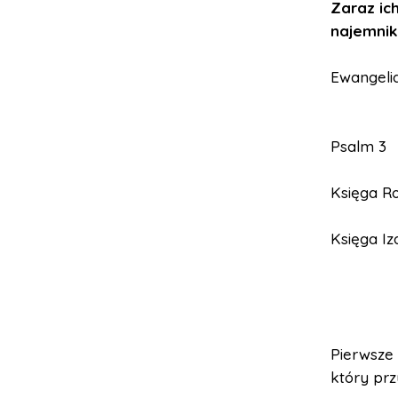
Zaraz ic
najemnika
Ewangelia
Psalm 3
Księga R
Księga Iz
Pierwsze
który prz