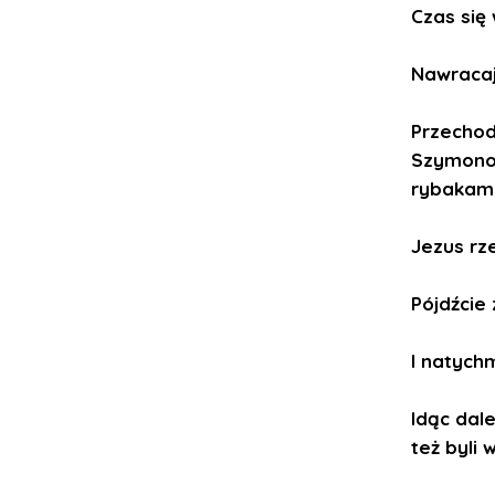
Czas się 
Nawracajc
Przechod
Szymonow
rybakami
Jezus rze
Pójdźcie 
I natychm
Idąc dale
też byli w