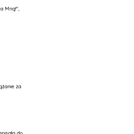
a Mną!",
dążanie za
apisała do