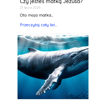
Czy jesteś matką Jezusa?
21 lipca 2026
Oto moja matka...
Przeczytaj cały list...