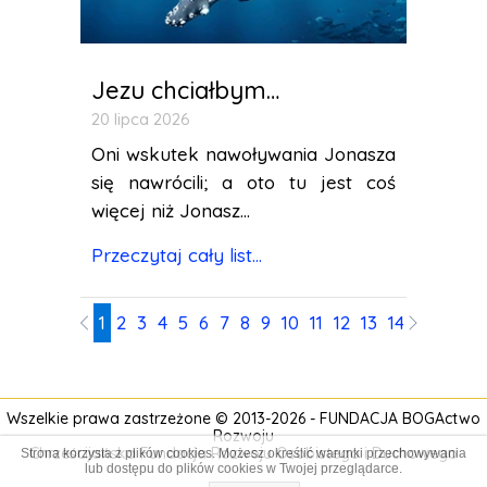
Jezu chciałbym…
20 lipca 2026
Oni wskutek nawoływania Jonasza
się nawrócili; a oto tu jest coś
więcej niż Jonasz...
Przeczytaj cały list...
1
2
3
4
5
6
7
8
9
10
11
12
13
14
15
16
17
Wszelkie prawa zastrzeżone © 2013-2026 -
FUNDACJA BOGActwo
Rozwoju
Chrześcijańska Fundacja Rozwoju Osobistego i
Duchowego
Strona korzysta z plików cookies. Możesz określić warunki przechowywania
lub dostępu do plików cookies w Twojej przeglądarce.