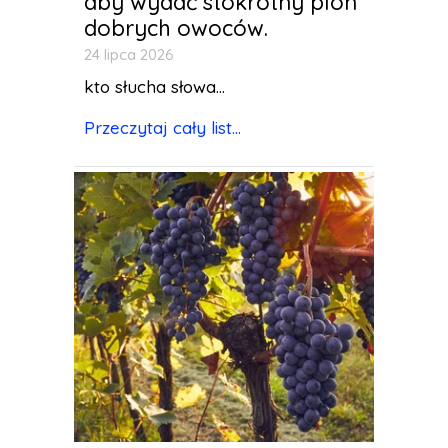
aby wydać stokrotny plon
dobrych owoców.
24 lipca 2026
kto słucha słowa...
Przeczytaj cały list...