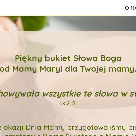
O N
S
Piękny bukiet Słowa Boga
Reg
od Mamy Maryi dla Twojej mamy
owywała wszystkie te słowa w s
Łk 2, 51
 z okazji Dnia Mamy przygotowaliśmy pi