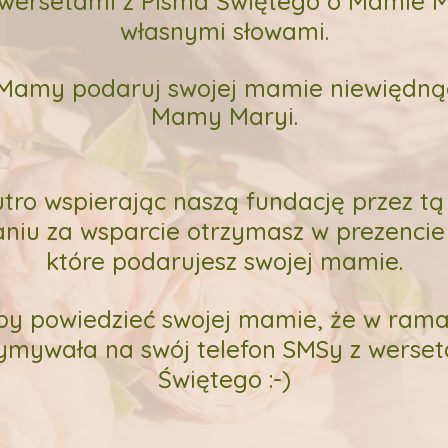
wersetami z Pisma Świętego o Mamie Ma
własnymi słowami.
 Mamy podaruj swojej mamie niewiędną
Mamy Maryi.
jutro wspierając naszą fundację przez tą
niu za wsparcie otrzymasz w prezencie 
które podarujesz swojej mamie.
by powiedzieć swojej mamie, że w ram
zymywała na swój telefon SMSy z werset
Świętego :-)