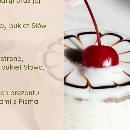
ryi oraz jej
cy bukiet Słów
 stronę,
bukiet Słowa,
ach prezentu
ami z Pisma