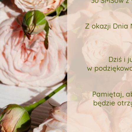
30
SMSów z 
Z okazji Dnia
Dziś i 
w
podziękowa
Pamiętaj, a
będzie otr