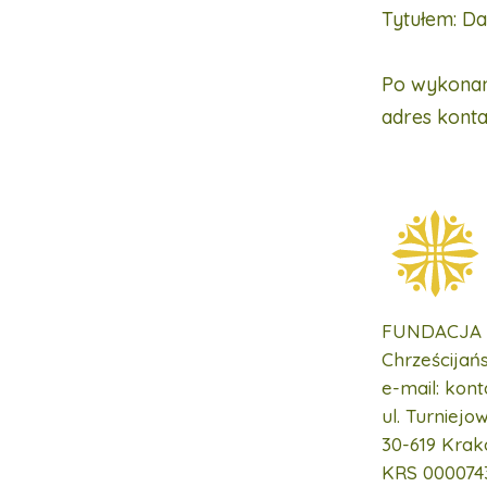
Tytułem: Da
Po wykonan
adres kont
FUNDACJA 
Chrześcija
e-mail: kon
ul. Turniej
30-619 Kra
KRS 000074