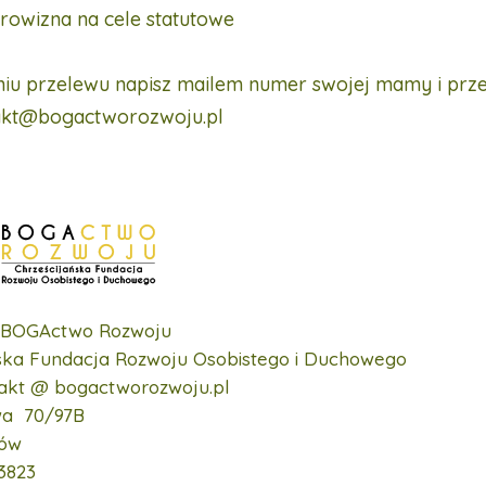
rowizna na cele statutowe
iu przelewu napisz mailem numer swojej mamy i prze
akt@bogactworozwoju.pl
BOGActwo Rozwoju
ńska Fundacja Rozwoju Osobistego i Duchowego
takt
@ bogactworozwoju.pl
owa 70/97B
ków
3823