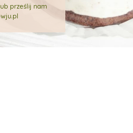
ub prześlij nam
wju.pl