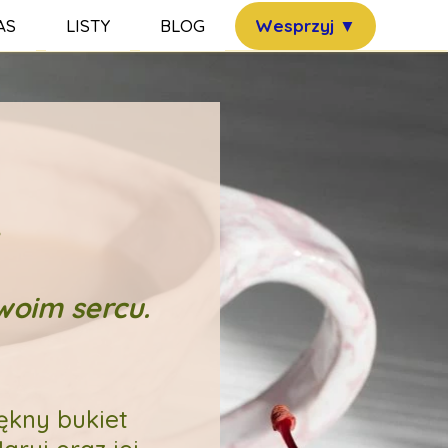
AS
LISTY
BLOG
Wesprzyj ▼
Kontakt
Wesprzyj bezpłatnie r
Historia
Podaruj 
tatut Fundacji
ulamin strony
.
woim sercu.
ękny bukiet