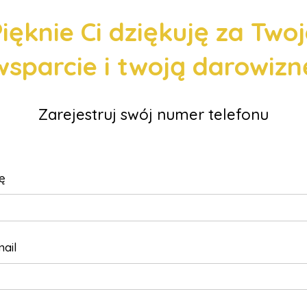
ięknie Ci dziękuję za Two
wsparcie i twoją darowizn
Zarejestruj swój numer telefonu
ę
ail