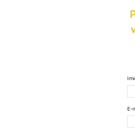
P
Imi
E-m